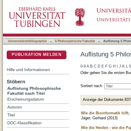
Auflistung 5 Philosophische Fakultät nach Tit
DSpace Repositorium (Manakin basiert)
Universitätsbibliographie
→
5 Philosophische Fakultät
→
Auflistung 5 Phil
Auflistung 5 Philo
PUBLIKATION MELDEN
0-9
A
B
C
D
E
F
G
H
I
J
K
L
Hilfe und Informationen
Oder geben Sie die ersten Bu
Stöbern
Sortiert nach:
Auflistung Philosophische
Fakultät nach Titel
Erscheinungsdatum
Anzeige der Dokumente 837
Autoren
Wie die Bioinformatik hilft
Titel
Jäger, Gerhard
(
2013
)
DDC-Klassifikation
Wie die Heiden - wie die Pa