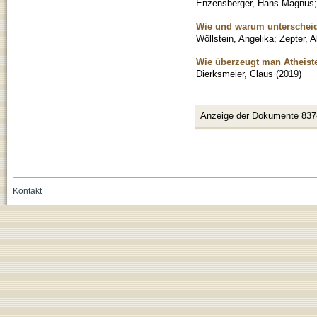
Enzensberger, Hans Magnus
Wie und warum unterscheid
Wöllstein, Angelika
;
Zepter, 
Wie überzeugt man Atheist
Dierksmeier, Claus
(
2019
)
Anzeige der Dokumente 837
Kontakt