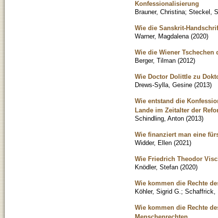
Konfessionalisierung
Brauner, Christina
;
Steckel, S
Wie die Sanskrit-Handschri
Warner, Magdalena
(
2020
)
Wie die Wiener Tschechen 
Berger, Tilman
(
2012
)
Wie Doctor Dolittle zu Dok
Drews-Sylla, Gesine
(
2013
)
Wie entstand die Konfession
Lande im Zeitalter der Ref
Schindling, Anton
(
2013
)
Wie finanziert man eine fü
Widder, Ellen
(
2021
)
Wie Friedrich Theodor Visc
Knödler, Stefan
(
2020
)
Wie kommen die Rechte des
Köhler, Sigrid G.
;
Schaffrick,
Wie kommen die Rechte des
Menschenrechten