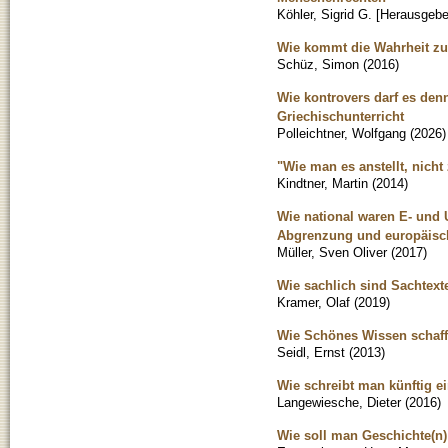
Köhler, Sigrid G. [Herausgebe
Wie kommt die Wahrheit zur
Schüz, Simon
(
2016
)
Wie kontrovers darf es denn
Griechischunterricht
Polleichtner, Wolfgang
(
2026
)
"Wie man es anstellt, nicht
Kindtner, Martin
(
2014
)
Wie national waren E- und 
Abgrenzung und europäisc
Müller, Sven Oliver
(
2017
)
Wie sachlich sind Sachtexte
Kramer, Olaf
(
2019
)
Wie Schönes Wissen schaff
Seidl, Ernst
(
2013
)
Wie schreibt man künftig e
Langewiesche, Dieter
(
2016
)
Wie soll man Geschichte(n)