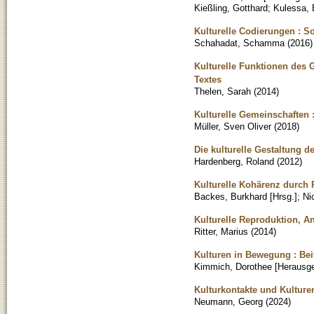
Kießling, Gotthard
;
Kulessa, B
Kulturelle Codierungen : So
Schahadat, Schamma
(
2016
)
Kulturelle Funktionen des 
Textes
Thelen, Sarah
(
2014
)
Kulturelle Gemeinschaften 
Müller, Sven Oliver
(
2018
)
Die kulturelle Gestaltung d
Hardenberg, Roland
(
2012
)
Kulturelle Kohärenz durch 
Backes, Burkhard [Hrsg.]
;
Ni
Kulturelle Reproduktion, A
Ritter, Marius
(
2014
)
Kulturen in Bewegung : Beit
Kimmich, Dorothee [Herausge
Kulturkontakte und Kulturen
Neumann, Georg
(
2024
)