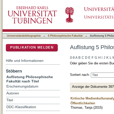
Auflistung 5 Philosophische Fakultät nach Tit
DSpace Repositorium (Manakin basiert)
Universitätsbibliographie
→
5 Philosophische Fakultät
→
Auflistung 5 Phil
Auflistung 5 Philo
PUBLIKATION MELDEN
0-9
A
B
C
D
E
F
G
H
I
J
K
L
Hilfe und Informationen
Oder geben Sie die ersten Bu
Stöbern
Sortiert nach:
Auflistung Philosophische
Fakultät nach Titel
Erscheinungsdatum
Anzeige der Dokumente 397
Autoren
Kritische Medienkulturanal
Titel
Öffentlichkeiten
DDC-Klassifikation
Thomas, Tanja
(
2015
)