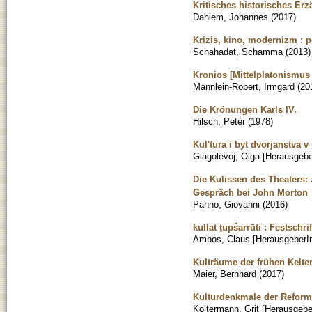
Kritisches historisches Er
Dahlem, Johannes
(
2017
)
Krizis, kino, modernizm :
Schahadat, Schamma
(
2013
)
Kronios [Mittelplatonismus
Männlein-Robert, Irmgard
(
20
Die Krönungen Karls IV.
Hilsch, Peter
(
1978
)
Kul'tura i byt dvorjanstva v
Glagolevoj, Olga [Herausgebe
Die Kulissen des Theaters:
Gespräch bei John Morton
Panno, Giovanni
(
2016
)
kullat ṭups̆arrūti : Festschr
Ambos, Claus [HerausgeberI
Kulträume der frühen Kelte
Maier, Bernhard
(
2017
)
Kulturdenkmale der Reform
Koltermann, Grit [Herausgebe