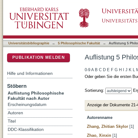
Auflistung 5 Philosophische Fakultät nach Au
DSpace Repositorium (Manakin basiert)
Universitätsbibliographie
→
5 Philosophische Fakultät
→
Auflistung 5 Phil
Auflistung 5 Phil
PUBLIKATION MELDEN
0-9
A
B
C
D
E
F
G
H
I
J
K
L
Hilfe und Informationen
Oder geben Sie die ersten Bu
Stöbern
Sortierung:
Er
Auflistung Philosophische
Fakultät nach Autor
Erscheinungsdatum
Anzeige der Dokumente 21-
Autoren
Autorenname
Titel
Zhang, Zhitian Skylor
[1]
DDC-Klassifikation
Zhao, Xinxin
[1]