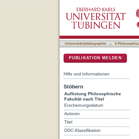
Auflistung 5 Philosophisch
DSpace Repositorium (Manakin b
Universitätsbibliographie
→
5 Philosophisc
PUBLIKATION MELDEN
Hilfe und Informationen
Stöbern
Auflistung Philosophische
Fakultät nach Titel
Erscheinungsdatum
Autoren
Titel
DDC-Klassifikation