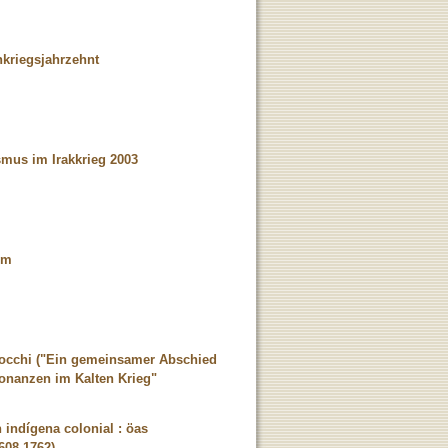
hkriegsjahrzehnt
smus im Irakkrieg 2003
um
Blocchi ("Ein gemeinsamer Abschied
onanzen im Kalten Krieg"
 indígena colonial : öas
608-1762)