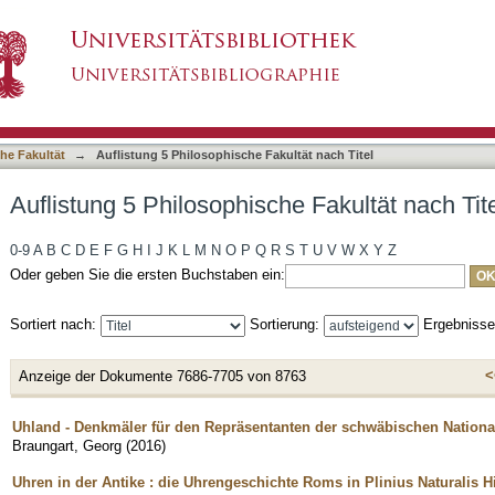
e Fakultät nach Titel
asiert)
he Fakultät
→
Auflistung 5 Philosophische Fakultät nach Titel
Auflistung 5 Philosophische Fakultät nach Tit
0-9
A
B
C
D
E
F
G
H
I
J
K
L
M
N
O
P
Q
R
S
T
U
V
W
X
Y
Z
Oder geben Sie die ersten Buchstaben ein:
Sortiert nach:
Sortierung:
Ergebniss
<
Anzeige der Dokumente 7686-7705 von 8763
Uhland - Denkmäler für den Repräsentanten der schwäbischen National
Braungart, Georg
(
2016
)
Uhren in der Antike : die Uhrengeschichte Roms in Plinius Naturalis Hi