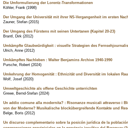
Die Umformulierung der Lorentz-Transformationen
Köhler, Frank
(
1998
)
Der Umgang der Universität mit ihrer NS-Vergangenheit im ersten Nac
Zauner, Stefan
(
2015
)
Der Umgang des Fürstens mit seinen Untertanen (Kapitel 20-23)
Brantl, Dirk
(
2012
)
Umkämpfte Glaubwürdigkeit : visuelle Strategien des Fernsehjournali
Ulrich, Anne
(
2012
)
Umkämpftes Nachleben : Walter Benjamins Archive 1940-1990
Pursche, Robert
(
2024
)
Umkehrung der Homogenität : Ethnizität und Diversität im lokalen Ra
Wolf, Josef
(
2020
)
Umweltgeschichte als offene Geschichte unterrichten
Grewe, Bernd-Stefan
(
2024
)
Un addio comune alla modernita? : Risonanze musicali attraverso i 
von der Moderne? Musikalische blockübergreifende Kontakte und Res
Belge, Boris
(
2012
)
Un discurso complementario sobre la posicón jurídica de la población
congregaciones proviniciales en la provincia jesuítica del Paraguay (1