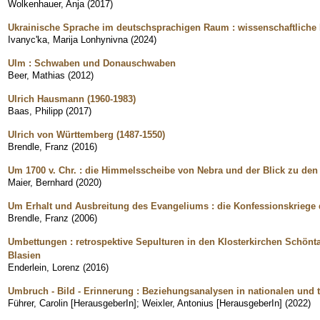
Wolkenhauer, Anja
(
2017
)
Ukrainische Sprache im deutschsprachigen Raum : wissenschaftliche
Ivanycʹka, Marija Lonhynivna
(
2024
)
Ulm : Schwaben und Donauschwaben
Beer, Mathias
(
2012
)
Ulrich Hausmann (1960-1983)
Baas, Philipp
(
2017
)
Ulrich von Württemberg (1487-1550)
Brendle, Franz
(
2016
)
Um 1700 v. Chr. : die Himmelsscheibe von Nebra und der Blick zu den
Maier, Bernhard
(
2020
)
Um Erhalt und Ausbreitung des Evangeliums : die Konfessionskriege 
Brendle, Franz
(
2006
)
Umbettungen : retrospektive Sepulturen in den Klosterkirchen Schönta
Blasien
Enderlein, Lorenz
(
2016
)
Umbruch - Bild - Erinnerung : Beziehungsanalysen in nationalen und 
Führer, Carolin [HerausgeberIn]
;
Weixler, Antonius [HerausgeberIn]
(
2022
)