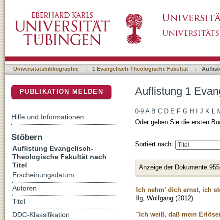
Auflistung 1 Evangelisch-Theologische Fakult
DSpace Repositorium (Manakin basiert)
Universitätsbibliographie
→
1 Evangelisch-Theologische Fakultät
→
Auflis
Auflistung 1 Evan
PUBLIKATION MELDEN
0-9
A
B
C
D
E
F
G
H
I
J
K
L
Hilfe und Informationen
Oder geben Sie die ersten Bu
Stöbern
Sortiert nach:
Auflistung Evangelisch-
Theologische Fakultät nach
Titel
Anzeige der Dokumente 955
Erscheinungsdatum
Autoren
Ich nehm' dich ernst, ich s
Ilg, Wolfgang
(
2012
)
Titel
"Ich weiß, daß mein Erlöser
DDC-Klassifikation