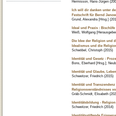
Hermisson, Hans-Jürgen
(
20
Ich will dir danken unter de
Festschrift für Bernd Jano
Grund, Alexandra [Hrsg.]
(
20
Ideal und Praxis : Bischöf
Weiß, Wolfgang [Herausgeber
Die Idee der Religion und d
Idealismus und die Religio
Schwöbel, Christoph
(
2015
)
Identität und Gesetz : Proz
Bons, Eberhard [Hrsg.]
;
Neub
Identität und Glaube, Lebe
Schweitzer, Friedrich
(
2015
)
Identität und Transzendenz
Religionsverständnisses v
Gräb-Schmidt, Elisabeth
(
202
Identitätsbildung - Religio
Schweitzer, Friedrich
(
2014
)
Identitätsstiftende Erinner