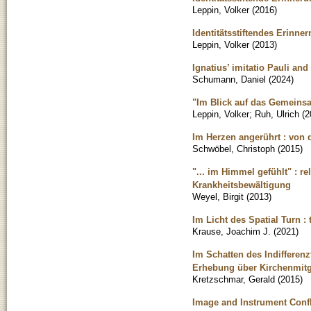
Leppin, Volker
(
2016
)
Identitätsstiftendes Erinne
Leppin, Volker
(
2013
)
Ignatius’ imitatio Pauli and
Schumann, Daniel
(
2024
)
"Im Blick auf das Gemeinsa
Leppin, Volker
;
Ruh, Ulrich
(
2
Im Herzen angerührt : von 
Schwöbel, Christoph
(
2015
)
"... im Himmel gefühlt" : r
Krankheitsbewältigung
Weyel, Birgit
(
2013
)
Im Licht des Spatial Turn 
Krause, Joachim J.
(
2021
)
Im Schatten des Indifferen
Erhebung über Kirchenmitg
Kretzschmar, Gerald
(
2015
)
Image and Instrument Confli