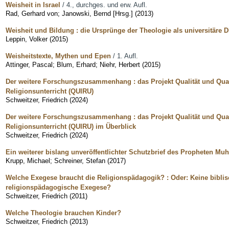
Weisheit in Israel
/ 4., durchges. und erw. Aufl.
Rad, Gerhard von
;
Janowski, Bernd [Hrsg.]
(
2013
)
Weisheit und Bildung : die Ursprünge der Theologie als universitäre D
Leppin, Volker
(
2015
)
Weisheitstexte, Mythen und Epen
/ 1. Aufl.
Attinger, Pascal
;
Blum, Erhard
;
Niehr, Herbert
(
2015
)
Der weitere Forschungszusammenhang : das Projekt Qualität und Qual
Religionsunterricht (QUIRU)
Schweitzer, Friedrich
(
2024
)
Der weitere Forschungszusammenhang : das Projekt Qualität und Qual
Religionsunterricht (QUIRU) im Überblick
Schweitzer, Friedrich
(
2024
)
Ein weiterer bislang unveröffentlichter Schutzbrief des Propheten 
Krupp, Michael
;
Schreiner, Stefan
(
2017
)
Welche Exegese braucht die Religionspädagogik? : Oder: Keine bibli
religionspädagogische Exegese?
Schweitzer, Friedrich
(
2011
)
Welche Theologie brauchen Kinder?
Schweitzer, Friedrich
(
2013
)