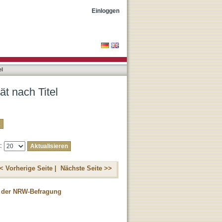
Einloggen
el
t nach Titel
e:
< Vorherige Seite |
Nächste Seite >>
s der NRW-Befragung