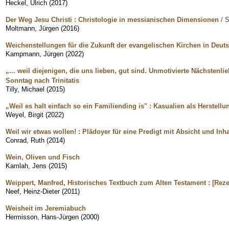
Heckel, Ulrich
(
2017
)
Der Weg Jesu Christi : Christologie in messianischen Dimensionen
/ 
Moltmann, Jürgen
(
2016
)
Weichenstellungen für die Zukunft der evangelischen Kirchen in Deuts
Kampmann, Jürgen
(
2022
)
„... weil diejenigen, die uns lieben, gut sind. Unmotivierte Nächstenlieb
Sonntag nach Trinitatis
Tilly, Michael
(
2015
)
„Weil es halt einfach so ein Familiending is" : Kasualien als Herstellu
Weyel, Birgit
(
2022
)
Weil wir etwas wollen! : Plädoyer für eine Predigt mit Absicht und Inha
Conrad, Ruth
(
2014
)
Wein, Oliven und Fisch
Kamlah, Jens
(
2015
)
Weippert, Manfred, Historisches Textbuch zum Alten Testament : [Rez
Neef, Heinz-Dieter
(
2011
)
Weisheit im Jeremiabuch
Hermisson, Hans-Jürgen
(
2000
)