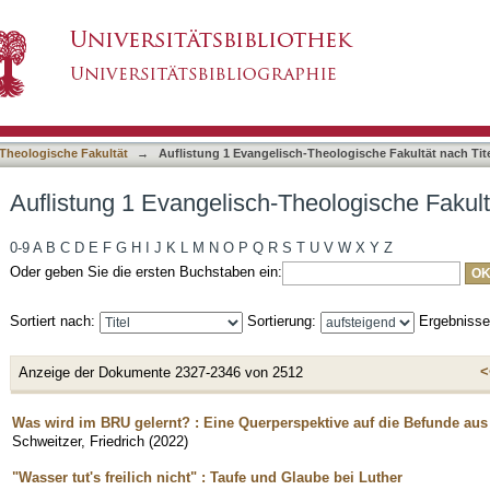
Theologische Fakultät nach Titel
asiert)
Theologische Fakultät
→
Auflistung 1 Evangelisch-Theologische Fakultät nach Tit
Auflistung 1 Evangelisch-Theologische Fakultä
0-9
A
B
C
D
E
F
G
H
I
J
K
L
M
N
O
P
Q
R
S
T
U
V
W
X
Y
Z
Oder geben Sie die ersten Buchstaben ein:
Sortiert nach:
Sortierung:
Ergebniss
<
Anzeige der Dokumente 2327-2346 von 2512
Was wird im BRU gelernt? : Eine Querperspektive auf die Befunde au
Schweitzer, Friedrich
(
2022
)
"Wasser tut's freilich nicht" : Taufe und Glaube bei Luther