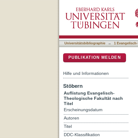
Auflistung 1 Evangelisch-
DSpace Repositorium (Manakin b
Universitätsbibliographie
→
1 Evangelisch-
PUBLIKATION MELDEN
Hilfe und Informationen
Stöbern
Auflistung Evangelisch-
Theologische Fakultät nach
Titel
Erscheinungsdatum
Autoren
Titel
DDC-Klassifikation