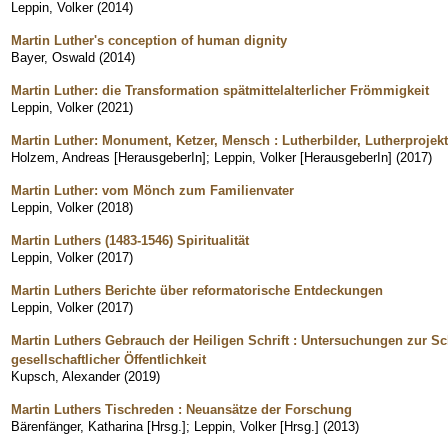
Leppin, Volker
(
2014
)
Martin Luther's conception of human dignity
Bayer, Oswald
(
2014
)
Martin Luther: die Transformation spätmittelalterlicher Frömmigkeit
Leppin, Volker
(
2021
)
Martin Luther: Monument, Ketzer, Mensch : Lutherbilder, Lutherproje
Holzem, Andreas [HerausgeberIn]
;
Leppin, Volker [HerausgeberIn]
(
2017
)
Martin Luther: vom Mönch zum Familienvater
Leppin, Volker
(
2018
)
Martin Luthers (1483-1546) Spiritualität
Leppin, Volker
(
2017
)
Martin Luthers Berichte über reformatorische Entdeckungen
Leppin, Volker
(
2017
)
Martin Luthers Gebrauch der Heiligen Schrift : Untersuchungen zur Sch
gesellschaftlicher Öffentlichkeit
Kupsch, Alexander
(
2019
)
Martin Luthers Tischreden : Neuansätze der Forschung
Bärenfänger, Katharina [Hrsg.]
;
Leppin, Volker [Hrsg.]
(
2013
)