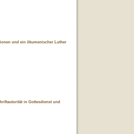
ktionen und ein ökumenischer Luther
riftautorität in Gottesdienst und