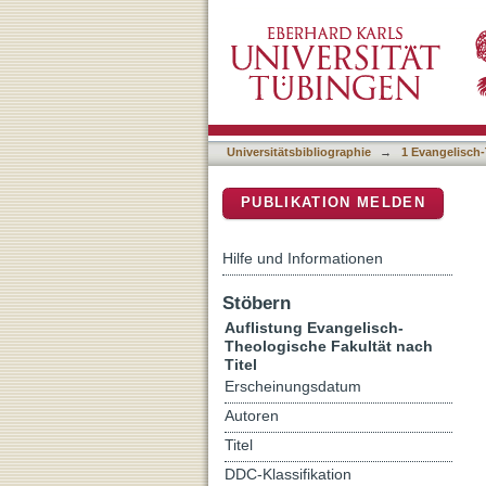
Auflistung 1 Evangelisch-
DSpace Repositorium (Manakin b
Universitätsbibliographie
→
1 Evangelisch-
PUBLIKATION MELDEN
Hilfe und Informationen
Stöbern
Auflistung Evangelisch-
Theologische Fakultät nach
Titel
Erscheinungsdatum
Autoren
Titel
DDC-Klassifikation