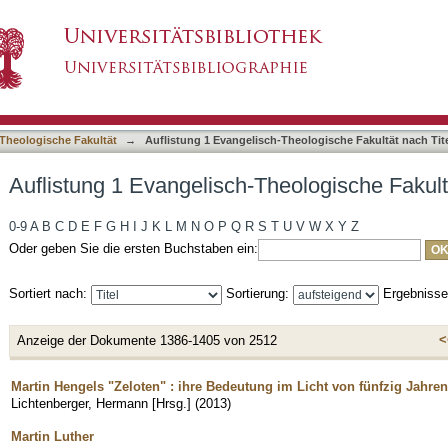
Theologische Fakultät nach Titel
asiert)
Theologische Fakultät
→
Auflistung 1 Evangelisch-Theologische Fakultät nach Tit
Auflistung 1 Evangelisch-Theologische Fakultä
0-9
A
B
C
D
E
F
G
H
I
J
K
L
M
N
O
P
Q
R
S
T
U
V
W
X
Y
Z
Oder geben Sie die ersten Buchstaben ein:
Sortiert nach:
Sortierung:
Ergebniss
<
Anzeige der Dokumente 1386-1405 von 2512
Martin Hengels "Zeloten" : ihre Bedeutung im Licht von fünfzig Jahr
Lichtenberger, Hermann [Hrsg.]
(
2013
)
Martin Luther