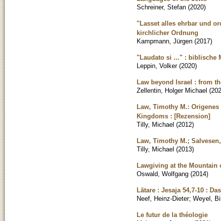
Schreiner, Stefan
(
2020
)
"Lasset alles ehrbar und o
kirchlicher Ordnung
Kampmann, Jürgen
(
2017
)
"Laudato si ..." : biblisc
Leppin, Volker
(
2020
)
Law beyond Israel : from th
Zellentin, Holger Michael
(
20
Law, Timothy M.: Origenes O
Kingdoms : [Rezension]
Tilly, Michael
(
2012
)
Law, Timothy M.; Salvesen, 
Tilly, Michael
(
2013
)
Lawgiving at the Mountain 
Oswald, Wolfgang
(
2014
)
Lätare : Jesaja 54,7-10 : Da
Neef, Heinz-Dieter
;
Weyel, Bir
Le futur de la théologie