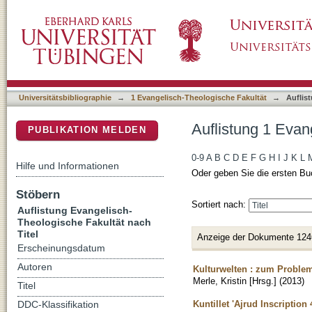
Auflistung 1 Evangelisch-Theologische Fakult
DSpace Repositorium (Manakin basiert)
Universitätsbibliographie
→
1 Evangelisch-Theologische Fakultät
→
Auflis
Auflistung 1 Evan
PUBLIKATION MELDEN
0-9
A
B
C
D
E
F
G
H
I
J
K
L
Hilfe und Informationen
Oder geben Sie die ersten Bu
Stöbern
Sortiert nach:
Auflistung Evangelisch-
Theologische Fakultät nach
Titel
Anzeige der Dokumente 124
Erscheinungsdatum
Autoren
Kulturwelten : zum Proble
Merle, Kristin [Hrsg.]
(
2013
)
Titel
Kuntillet 'Ajrud Inscription
DDC-Klassifikation