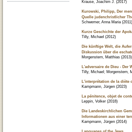
Krause, Joachim J.
(
2017
)
Kurowski, Philipp, Der men
Quelle judenchristlicher Th
Schwemer, Anna Maria
(
2011
Kurze Geschichte der Apoka
Tilly, Michael
(
2012
)
Die künftige Welt, die Auf
Diskussion über die escha
Morgenstern, Matthias
(
2013
)
L'adversaire de Dieu - Der 
Tilly, Michael
;
Morgenstern, M
L'interprétation de la dièt
Kampmann, Jürgen
(
2023
)
La pénitence, objet de cont
Leppin, Volker
(
2018
)
Die Landeskirchlichen Geme
Informationen aus einer ter
Kampmann, Jürgen
(
2014
)
Languages of the Jews