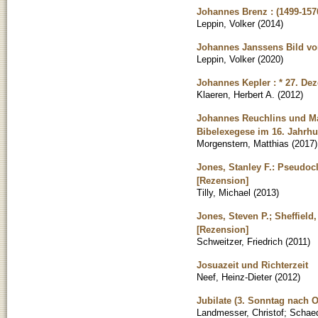
Johannes Brenz : (1499-157
Leppin, Volker
(
2014
)
Johannes Janssens Bild von
Leppin, Volker
(
2020
)
Johannes Kepler : * 27. Dez
Klaeren, Herbert A.
(
2012
)
Johannes Reuchlins und Mar
Bibelexegese im 16. Jahrhu
Morgenstern, Matthias
(
2017
)
Jones, Stanley F.: Pseudocl
[Rezension]
Tilly, Michael
(
2013
)
Jones, Steven P.; Sheffield,
[Rezension]
Schweitzer, Friedrich
(
2011
)
Josuazeit und Richterzeit
Neef, Heinz-Dieter
(
2012
)
Jubilate (3. Sonntag nach O
Landmesser, Christof
;
Schae