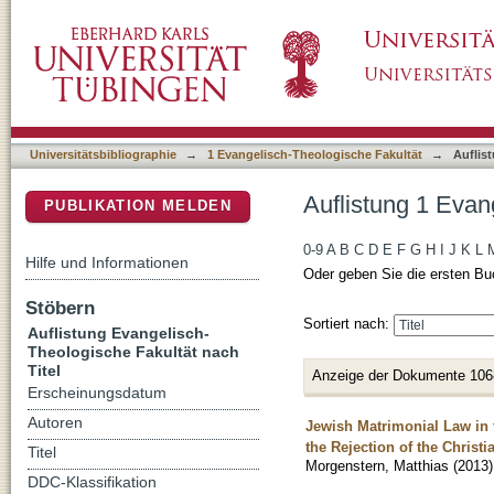
Auflistung 1 Evangelisch-Theologische Fakult
DSpace Repositorium (Manakin basiert)
Universitätsbibliographie
→
1 Evangelisch-Theologische Fakultät
→
Auflis
Auflistung 1 Evan
PUBLIKATION MELDEN
0-9
A
B
C
D
E
F
G
H
I
J
K
L
Hilfe und Informationen
Oder geben Sie die ersten Bu
Stöbern
Sortiert nach:
Auflistung Evangelisch-
Theologische Fakultät nach
Titel
Anzeige der Dokumente 106
Erscheinungsdatum
Autoren
Jewish Matrimonial Law in
the Rejection of the Christi
Titel
Morgenstern, Matthias
(
2013
)
DDC-Klassifikation