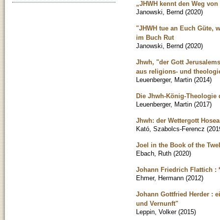
„JHWH kennt den Weg von G
Janowski, Bernd
(
2020
)
"JHWH tue an Euch Güte, wi
im Buch Rut
Janowski, Bernd
(
2020
)
Jhwh, "der Gott Jerusalems"
aus religions- und theologi
Leuenberger, Martin
(
2014
)
Die Jhwh-König-Theologie d
Leuenberger, Martin
(
2017
)
Jhwh: der Wettergott Hose
Kató, Szabolcs-Ferencz
(
201
Joel in the Book of the Twe
Ebach, Ruth
(
2020
)
Johann Friedrich Flattich : *
Ehmer, Hermann
(
2012
)
Johann Gottfried Herder : e
und Vernunft"
Leppin, Volker
(
2015
)