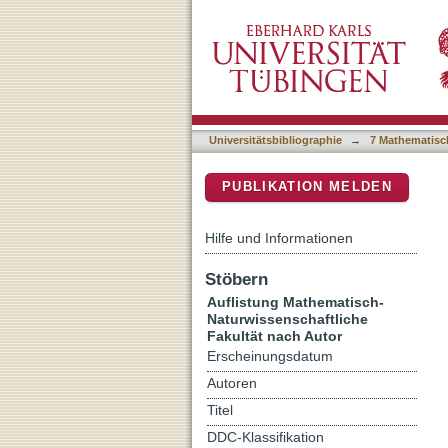
Auflistung 7 Mathematisc
DSpace Repositorium (Manakin b
Universitätsbibliographie
→
7 Mathematisc
PUBLIKATION MELDEN
Hilfe und Informationen
Stöbern
Auflistung Mathematisch-
Naturwissenschaftliche
Fakultät nach Autor
Erscheinungsdatum
Autoren
Titel
DDC-Klassifikation