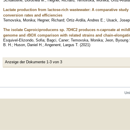
Schuetterle, Dorothea M.
;
Hegner, Richard
;
Temovska, Monika
;
Ortiz-Ardil
Lactate production from lactose-rich wastewater: A comparative study
conversion rates and efficiencies
Temovska, Monika
;
Hegner, Richard
;
Ortiz-Ardila, Andres E.
;
Usack, Josep
The isolate Caproiciproducens sp. 7D4C2 produces n-caproate at mildl
genome and rBOX comparison with related strains and chain-elongatin
Esquivel-Elizondo, Sofia
;
Bagci, Caner
;
Temovska, Monika
;
Jeon, Byoung
B. H.
;
Huson, Daniel H.
;
Angenent, Largus T.
(
2021
)
Anzeige der Dokumente 1-3 von 3
Uni