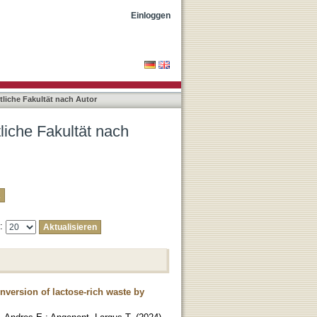
"Temovska, Monika"
Einloggen
liche Fakultät nach Autor
liche Fakultät nach
e:
nversion of lactose-rich waste by