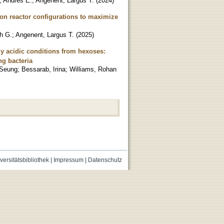
a, Andres E.
;
Angenent, Largus T.
(
2024
)
 on reactor configurations to maximize
h G.
;
Angenent, Largus T.
(
2025
)
y acidic conditions from hexoses:
g bacteria
 Seung
;
Bessarab, Irina
;
Williams, Rohan
versitätsbibliothek
|
Impressum
|
Datenschutz