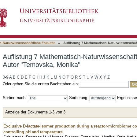
h-Naturwissenschaftliche Fakultät nach Autor 
asiert)
h-Naturwissenschaftliche Fakultät
→
Auflistung 7 Mathematisch-Naturwissenschaft
Auflistung 7 Mathematisch-Naturwissenschaft
Autor "Temovska, Monika"
0-9
A
B
C
D
E
F
G
H
I
J
K
L
M
N
O
P
Q
R
S
T
U
V
W
X
Y
Z
Oder geben Sie die ersten Buchstaben ein:
Sortiert nach:
Sortierung:
Ergebniss
Anzeige der Dokumente 1-3 von 3
Exclusive D-lactate-isomer production during a reactor-microbiome co
controlling pH and temperature