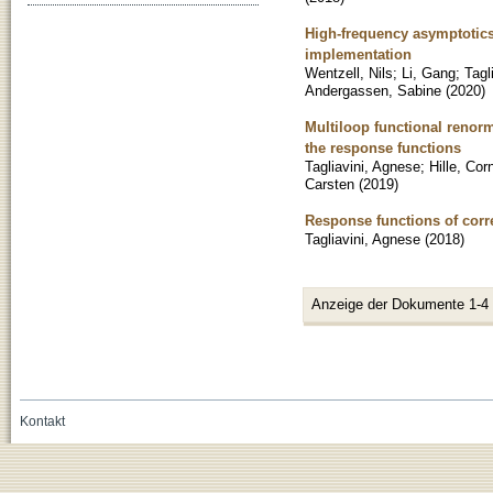
High-frequency asymptotics
implementation
Wentzell, Nils
;
Li, Gang
;
Tagl
Andergassen, Sabine
(
2020
)
Multiloop functional renor
the response functions
Tagliavini, Agnese
;
Hille, Cor
Carsten
(
2019
)
Response functions of corr
Tagliavini, Agnese
(
2018
)
Anzeige der Dokumente 1-4
Kontakt