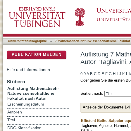
Auflistung 7 Mathematisch-Naturwissenschaftl
DSpace Repositorium (Manakin basiert)
Universitätsbibliographie
→
7 Mathematisch-Naturwissenschaftliche Fakultät
Auflistung 7 Math
PUBLIKATION MELDEN
Autor "Tagliavini,
Hilfe und Informationen
0-9
A
B
C
D
E
F
G
H
I
J
K
L
Oder geben Sie die ersten Bu
Stöbern
Auflistung Mathematisch-
Naturwissenschaftliche
Sortiert nach:
Fakultät nach Autor
Erscheinungsdatum
Anzeige der Dokumente 1-4
Autoren
Titel
Efficient Bethe-Salpeter eq
Tagliavini, Agnese
;
Hummel, 
DDC-Klassifikation
(
2018
)