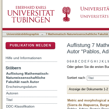
Auflistung 7 Mathematisch-Naturwissenschaft
DSpace Repositorium (Manakin basiert)
Universitätsbibliographie
→
7 Mathematisch-Naturwissenschaftliche Fakultät
Auflistung 7 Math
PUBLIKATION MELDEN
Autor "Pablos, Ad
Hilfe und Informationen
0-9
A
B
C
D
E
F
G
H
I
J
K
L
Oder geben Sie die ersten Bu
Stöbern
Auflistung Mathematisch-
Naturwissenschaftliche
Sortiert nach:
Fakultät nach Autor
Erscheinungsdatum
Anzeige der Dokumente 1-2
Autoren
Titel
Metric and morphological a
(Sierra de Atapuerca, Burgo
DDC-Klassifikation