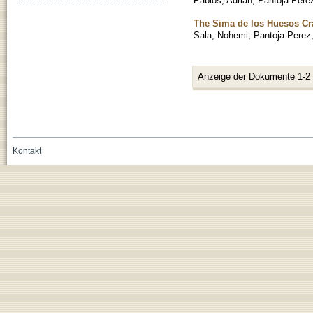
Pablos, Adrian
;
Pantoja-Pere
The Sima de los Huesos Cran
Sala, Nohemi
;
Pantoja-Perez
Anzeige der Dokumente 1-2
Kontakt