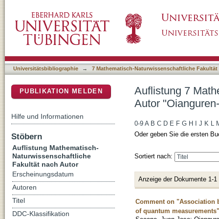
Auflistung 7 Mathematisch-Naturwissenschaft
DSpace Repositorium (Manakin basiert)
Universitätsbibliographie
→
7 Mathematisch-Naturwissenschaftliche Fakultät
Auflistung 7 Math
PUBLIKATION MELDEN
Autor "Oianguren
Hilfe und Informationen
0-9
A
B
C
D
E
F
G
H
I
J
K
L
Oder geben Sie die ersten Bu
Stöbern
Auflistung Mathematisch-
Naturwissenschaftliche
Sortiert nach:
Fakultät nach Autor
Erscheinungsdatum
Anzeige der Dokumente 1-1
Autoren
Titel
Comment on "Association be
of quantum measurements
DDC-Klassifikation