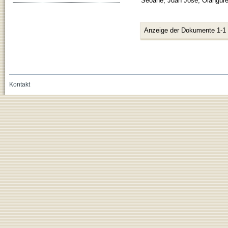
Seoane, Juan Jose
;
Oiangure
Anzeige der Dokumente 1-1
Kontakt