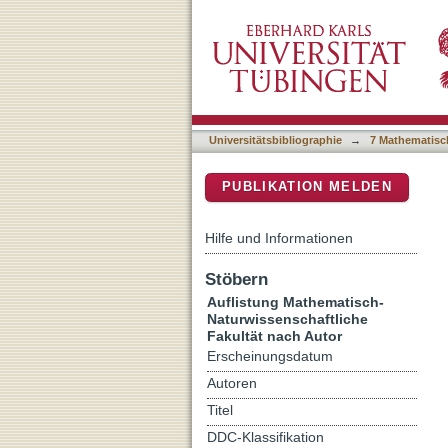
Auflistung 7 Mathematisch
DSpace Repositorium (Manakin b
Universitätsbibliographie
→
7 Mathematisc
PUBLIKATION MELDEN
Hilfe und Informationen
Stöbern
Auflistung Mathematisch-
Naturwissenschaftliche
Fakultät nach Autor
Erscheinungsdatum
Autoren
Titel
DDC-Klassifikation