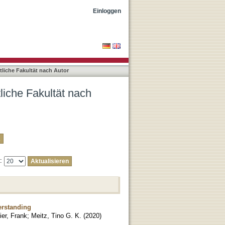
"Oberbeck, Maria"
Einloggen
liche Fakultät nach Autor
liche Fakultät nach
e:
erstanding
er, Frank
;
Meitz, Tino G. K.
(
2020
)