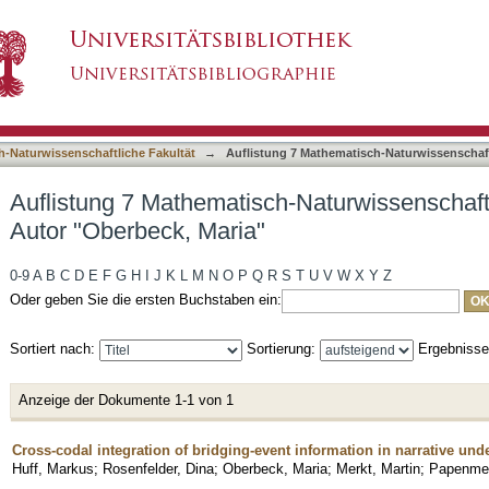
-Naturwissenschaftliche Fakultät nach Autor 
asiert)
h-Naturwissenschaftliche Fakultät
→
Auflistung 7 Mathematisch-Naturwissenschaft
Auflistung 7 Mathematisch-Naturwissenschaft
Autor "Oberbeck, Maria"
0-9
A
B
C
D
E
F
G
H
I
J
K
L
M
N
O
P
Q
R
S
T
U
V
W
X
Y
Z
Oder geben Sie die ersten Buchstaben ein:
Sortiert nach:
Sortierung:
Ergebniss
Anzeige der Dokumente 1-1 von 1
Cross-codal integration of bridging-event information in narrative und
Huff, Markus
;
Rosenfelder, Dina
;
Oberbeck, Maria
;
Merkt, Martin
;
Papenmei