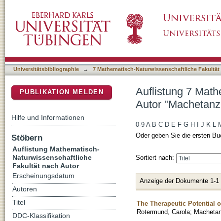
Auflistung 7 Mathematisch-Naturwissenschaft
DSpace Repositorium (Manakin basiert)
Universitätsbibliographie
→
7 Mathematisch-Naturwissenschaftliche Fakultät
Auflistung 7 Math
PUBLIKATION MELDEN
Autor "Machetanz,
Hilfe und Informationen
0-9
A
B
C
D
E
F
G
H
I
J
K
L
Oder geben Sie die ersten Bu
Stöbern
Auflistung Mathematisch-
Naturwissenschaftliche
Sortiert nach:
Fakultät nach Autor
Erscheinungsdatum
Anzeige der Dokumente 1-1
Autoren
Titel
The Therapeutic Potential 
Rotermund, Carola
;
Machetan
DDC-Klassifikation