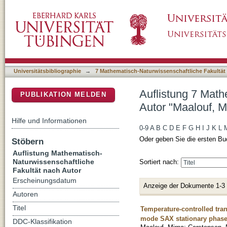
Auflistung 7 Mathematisch-Naturwissenschaft
DSpace Repositorium (Manakin basiert)
Universitätsbibliographie
→
7 Mathematisch-Naturwissenschaftliche Fakultät
Auflistung 7 Math
PUBLIKATION MELDEN
Autor "Maalouf, M
Hilfe und Informationen
0-9
A
B
C
D
E
F
G
H
I
J
K
L
Oder geben Sie die ersten Bu
Stöbern
Auflistung Mathematisch-
Naturwissenschaftliche
Sortiert nach:
Fakultät nach Autor
Erscheinungsdatum
Anzeige der Dokumente 1-3
Autoren
Titel
Temperature-controlled tra
mode SAX stationary phase 
DDC-Klassifikation