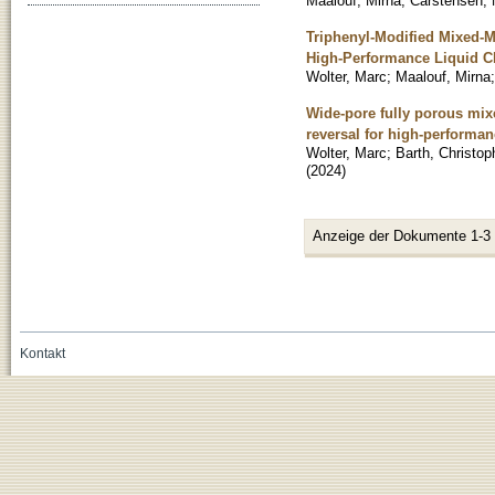
Maalouf, Mirna
;
Carstensen, 
Triphenyl-Modified Mixed-
High-Performance Liquid 
Wolter, Marc
;
Maalouf, Mirna
Wide-pore fully porous mix
reversal for high-performa
Wolter, Marc
;
Barth, Christop
(
2024
)
Anzeige der Dokumente 1-3
Kontakt