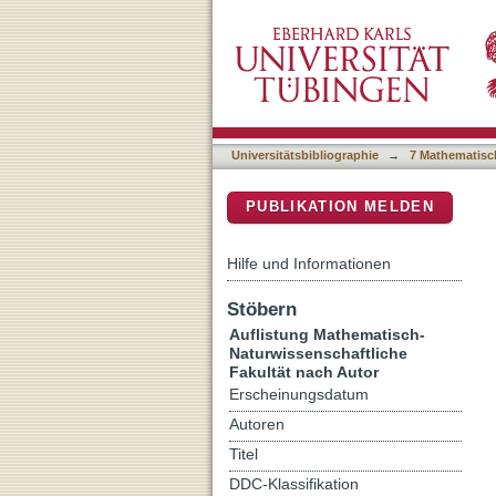
Auflistung 7 Mathematisch
DSpace Repositorium (Manakin b
Universitätsbibliographie
→
7 Mathematisc
PUBLIKATION MELDEN
Hilfe und Informationen
Stöbern
Auflistung Mathematisch-
Naturwissenschaftliche
Fakultät nach Autor
Erscheinungsdatum
Autoren
Titel
DDC-Klassifikation