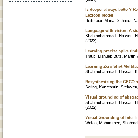
Is deeper always better? Re
Lexicon Model
Heitmeier, Maria
;
Schmidt, Va
Language with vision: A s
Shahmohammadi, Hassan
;
H
(
2023
)
Learning precise spike timin
Traub, Manuel
;
Butz, Martin 
Learning Zero-Shot Multifa
Shahmohammadi, Hassan
;
B
Resynthesizing the GECO s
Sering, Konstantin
;
Stehwien,
Visual grounding of abstrac
Shahmohammadi, Hassan
;
H
(
2022
)
Visual Grounding of Inter
Wafaa, Mohammed
;
Shahmo