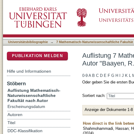
Auflistung 7 Mathematisch-Naturwissenschaft
DSpace Repositorium (Manakin basiert)
Universitätsbibliographie
→
7 Mathematisch-Naturwissenschaftliche Fakultät
Auflistung 7 Math
PUBLIKATION MELDEN
Autor "Baayen, R.
Hilfe und Informationen
0-9
A
B
C
D
E
F
G
H
I
J
K
L
Oder geben Sie die ersten Bu
Stöbern
Auflistung Mathematisch-
Naturwissenschaftliche
Sortiert nach:
Fakultät nach Autor
Erscheinungsdatum
Anzeige der Dokumente 1-8
Autoren
Titel
How direct is the link bet
Shahmohammadi, Hassan
;
H
DDC-Klassifikation
(
2024
)