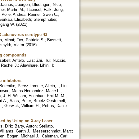
Bauhus, Juergen
;
Bluethgen, Nico
;
er, Martin M.
;
Haensel, Falk
;
Jung,
;
Polle, Andrea
;
Renner, Swen C.
;
Sorkau, Elisabeth
;
Stempfhuber,
fgang W.
(
2021
)
D adenovirus serotype 43
a, Mihai
;
Fox, Patricia S.
;
Bassett,
snykh, Victor
(
2016
)
ing compounds
Isabell
;
Antelo, Luis
;
Zhi, Hui
;
Nuccio,
 Rachel J.
;
Aluwihare, Lihini, I
;
e inhibitors
Berenike
;
Perez-Lorente, Alicia, I
;
Liu,
yowon
;
Matos-Hernandez, Marie L.
;
, J. H. William
;
Hochban, Phil M. M.
;
d A.
;
Sass, Peter
;
Broetz-Oesterhelt,
.
;
Gerwick, William H.
;
Petras, Daniel
ned by Using an X-ray Laser
s, Dirk
;
Barty, Anton
;
Stellato,
illiams, Garth J.
;
Messerschmidt, Marc
;
ten
;
Bogan, Michael J.
;
Caleman, Carl
;