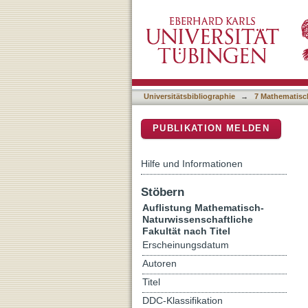
Auflistung 7 Mathematisch
DSpace Repositorium (Manakin b
Universitätsbibliographie
→
7 Mathematisc
PUBLIKATION MELDEN
Hilfe und Informationen
Stöbern
Auflistung Mathematisch-
Naturwissenschaftliche
Fakultät nach Titel
Erscheinungsdatum
Autoren
Titel
DDC-Klassifikation