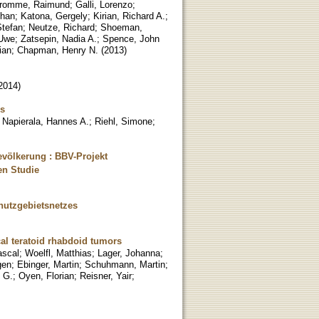
romme, Raimund
;
Galli, Lorenzo
;
phan
;
Katona, Gergely
;
Kirian, Richard A.
;
tefan
;
Neutze, Richard
;
Shoeman,
 Uwe
;
Zatsepin, Nadia A.
;
Spence, John
ian
;
Chapman, Henry N.
(
2013
)
2014
)
ns
;
Napierala, Hannes A.
;
Riehl, Simone
;
evölkerung : BBV-Projekt
en Studie
chutzgebietsnetzes
al teratoid rhabdoid tumors
ascal
;
Woelfl, Matthias
;
Lager, Johanna
;
gen
;
Ebinger, Martin
;
Schuhmann, Martin
;
 G.
;
Oyen, Florian
;
Reisner, Yair
;