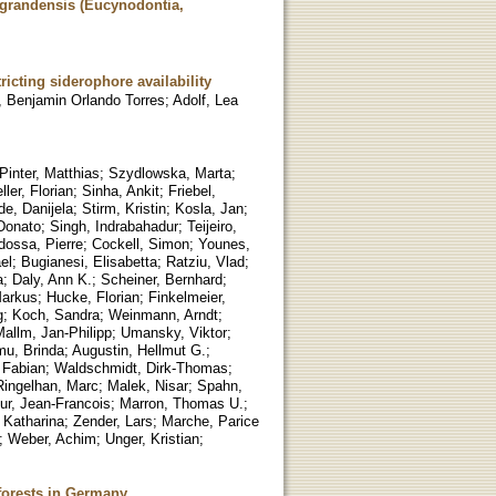
grandensis (Eucynodontia,
icting siderophore availability
, Benjamin Orlando Torres
;
Adolf, Lea
Pinter, Matthias
;
Szydlowska, Marta
;
ler, Florian
;
Sinha, Ankit
;
Friebel,
de, Danijela
;
Stirm, Kristin
;
Kosla, Jan
;
 Donato
;
Singh, Indrabahadur
;
Teijeiro,
dossa, Pierre
;
Cockell, Simon
;
Younes,
el
;
Bugianesi, Elisabetta
;
Ratziu, Vlad
;
a
;
Daly, Ann K.
;
Scheiner, Bernhard
;
Markus
;
Hucke, Florian
;
Finkelmeier,
g
;
Koch, Sandra
;
Weinmann, Arndt
;
allm, Jan-Philipp
;
Umansky, Viktor
;
u, Brinda
;
Augustin, Hellmut G.
;
 Fabian
;
Waldschmidt, Dirk-Thomas
;
Ringelhan, Marc
;
Malek, Nisar
;
Spahn,
ur, Jean-Francois
;
Marron, Thomas U.
;
 Katharina
;
Zender, Lars
;
Marche, Parice
;
Weber, Achim
;
Unger, Kristian
;
 forests in Germany