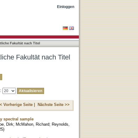
Einloggen
iche Fakultät nach Titel
iche Fakultät nach Titel
e:
< Vorherige Seite |
Nächste Seite >>
ay spectral sample
pe, Dirk
;
McMahon, Richard
;
Reynolds,
25
)