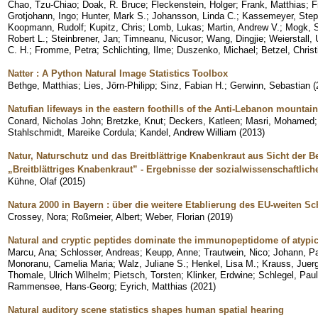
Chao, Tzu-Chiao
;
Doak, R. Bruce
;
Fleckenstein, Holger
;
Frank, Matthias
;
F
Grotjohann, Ingo
;
Hunter, Mark S.
;
Johansson, Linda C.
;
Kassemeyer, Ste
Koopmann, Rudolf
;
Kupitz, Chris
;
Lomb, Lukas
;
Martin, Andrew V.
;
Mogk, S
Robert L.
;
Steinbrener, Jan
;
Timneanu, Nicusor
;
Wang, Dingjie
;
Weierstall,
C. H.
;
Fromme, Petra
;
Schlichting, Ilme
;
Duszenko, Michael
;
Betzel, Christ
Natter : A Python Natural Image Statistics Toolbox
Bethge, Matthias
;
Lies, Jörn-Philipp
;
Sinz, Fabian H.
;
Gerwinn, Sebastian
(
Natufian lifeways in the eastern foothills of the Anti-Lebanon mountai
Conard, Nicholas John
;
Bretzke, Knut
;
Deckers, Katleen
;
Masri, Mohamed
Stahlschmidt, Mareike Cordula
;
Kandel, Andrew William
(
2013
)
Natur, Naturschutz und das Breitblättrige Knabenkraut aus Sicht der B
„Breitblättriges Knabenkraut” - Ergebnisse der sozialwissenschaftlich
Kühne, Olaf
(
2015
)
Natura 2000 in Bayern : über die weitere Etablierung des EU-weiten S
Crossey, Nora
;
Roßmeier, Albert
;
Weber, Florian
(
2019
)
Natural and cryptic peptides dominate the immunopeptidome of atypic
Marcu, Ana
;
Schlosser, Andreas
;
Keupp, Anne
;
Trautwein, Nico
;
Johann, P
Monoranu, Camelia Maria
;
Walz, Juliane S.
;
Henkel, Lisa M.
;
Krauss, Juer
Thomale, Ulrich Wilhelm
;
Pietsch, Torsten
;
Klinker, Erdwine
;
Schlegel, Paul
Rammensee, Hans-Georg
;
Eyrich, Matthias
(
2021
)
Natural auditory scene statistics shapes human spatial hearing