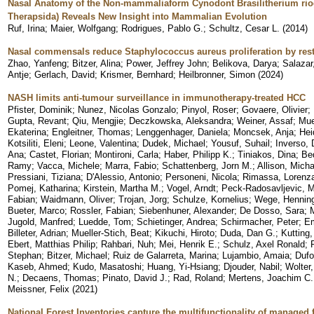
Nasal Anatomy of the Non-mammaliaform Cynodont Brasilitherium rio
Therapsida) Reveals New Insight into Mammalian Evolution
Ruf, Irina
;
Maier, Wolfgang
;
Rodrigues, Pablo G.
;
Schultz, Cesar L.
(
2014
)
Nasal commensals reduce Staphylococcus aureus proliferation by restr
Zhao, Yanfeng
;
Bitzer, Alina
;
Power, Jeffrey John
;
Belikova, Darya
;
Salazar
Antje
;
Gerlach, David
;
Krismer, Bernhard
;
Heilbronner, Simon
(
2024
)
NASH limits anti-tumour surveillance in immunotherapy-treated HCC
Pfister, Dominik
;
Nunez, Nicolas Gonzalo
;
Pinyol, Roser
;
Govaere, Olivier
;
Gupta, Revant
;
Qiu, Mengjie
;
Deczkowska, Aleksandra
;
Weiner, Assaf
;
Muel
Ekaterina
;
Engleitner, Thomas
;
Lenggenhager, Daniela
;
Moncsek, Anja
;
Hei
Kotsiliti, Eleni
;
Leone, Valentina
;
Dudek, Michael
;
Yousuf, Suhail
;
Inverso,
Ana
;
Castet, Florian
;
Montironi, Carla
;
Haber, Philipp K.
;
Tiniakos, Dina
;
Be
Ramy
;
Vacca, Michele
;
Marra, Fabio
;
Schattenberg, Jorn M.
;
Allison, Micha
Pressiani, Tiziana
;
D'Alessio, Antonio
;
Personeni, Nicola
;
Rimassa, Lorenz
Pomej, Katharina
;
Kirstein, Martha M.
;
Vogel, Arndt
;
Peck-Radosavljevic, 
Fabian
;
Waidmann, Oliver
;
Trojan, Jorg
;
Schulze, Kornelius
;
Wege, Hennin
Bueter, Marco
;
Rossler, Fabian
;
Siebenhuner, Alexander
;
De Dosso, Sara
;
M
Jugold, Manfred
;
Luedde, Tom
;
Schietinger, Andrea
;
Schirmacher, Peter
;
Em
Billeter, Adrian
;
Mueller-Stich, Beat
;
Kikuchi, Hiroto
;
Duda, Dan G.
;
Kutting,
Ebert, Matthias Philip
;
Rahbari, Nuh
;
Mei, Henrik E.
;
Schulz, Axel Ronald
;
Stephan
;
Bitzer, Michael
;
Ruiz de Galarreta, Marina
;
Lujambio, Amaia
;
Dufo
Kaseb, Ahmed
;
Kudo, Masatoshi
;
Huang, Yi-Hsiang
;
Djouder, Nabil
;
Wolter,
N.
;
Decaens, Thomas
;
Pinato, David J.
;
Rad, Roland
;
Mertens, Joachim C.
Meissner, Felix
(
2021
)
National Forest Inventories capture the multifunctionality of managed