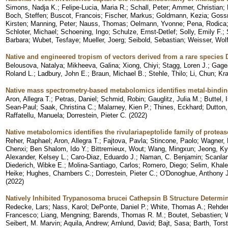
Simons, Nadja K.
;
Felipe-Lucia, Maria R.
;
Schall, Peter
;
Ammer, Christian
;
Boch, Steffen
;
Buscot, Francois
;
Fischer, Markus
;
Goldmann, Kezia
;
Gossn
Kirsten
;
Manning, Peter
;
Nauss, Thomas
;
Oelmann, Yvonne
;
Pena, Rodica
Schloter, Michael
;
Schoening, Ingo
;
Schulze, Ernst-Detlef
;
Solly, Emily F.
;
Barbara
;
Wubet, Tesfaye
;
Mueller, Joerg
;
Seibold, Sebastian
;
Weisser, Wol
Native and engineered tropism of vectors derived from a rare species 
Belousova, Natalya
;
Mikheeva, Galina
;
Xiong, Chiyi
;
Stagg, Loren J.
;
Gage
Roland L.
;
Ladbury, John E.
;
Braun, Michael B.
;
Stehle, Thilo
;
Li, Chun
;
Kra
Native mass spectrometry-based metabolomics identifies metal-bind
Aron, Allegra T.
;
Petras, Daniel
;
Schmid, Robin
;
Gauglitz, Julia M.
;
Buttel, 
Sean-Paul
;
Saak, Christina C.
;
Malarney, Kien P.
;
Thines, Eckhard
;
Dutton,
Raffatellu, Manuela
;
Dorrestein, Pieter C.
(
2022
)
Native metabolomics identifies the rivulariapeptolide family of proteas
Reher, Raphael
;
Aron, Allegra T.
;
Fajtova, Pavla
;
Stincone, Paolo
;
Wagner, 
Chenxi
;
Ben Shalom, Ido Y.
;
Bittremieux, Wout
;
Wang, Mingxun
;
Jeong, K
Alexander, Kelsey L.
;
Caro-Diaz, Eduardo J.
;
Naman, C. Benjamin
;
Scanlan
Diederich, Wibke E.
;
Molina-Santiago, Carlos
;
Romero, Diego
;
Selim, Khale
Heike
;
Hughes, Chambers C.
;
Dorrestein, Pieter C.
;
O'Donoghue, Anthony J
(
2022
)
Natively Inhibited Trypanosoma brucei Cathepsin B Structure Determi
Redecke, Lars
;
Nass, Karol
;
DePonte, Daniel P.
;
White, Thomas A.
;
Rehder
Francesco
;
Liang, Mengning
;
Barends, Thomas R. M.
;
Boutet, Sebastien
;
W
Seibert, M. Marvin
;
Aquila, Andrew
;
Arnlund, David
;
Bajt, Sasa
;
Barth, Tors