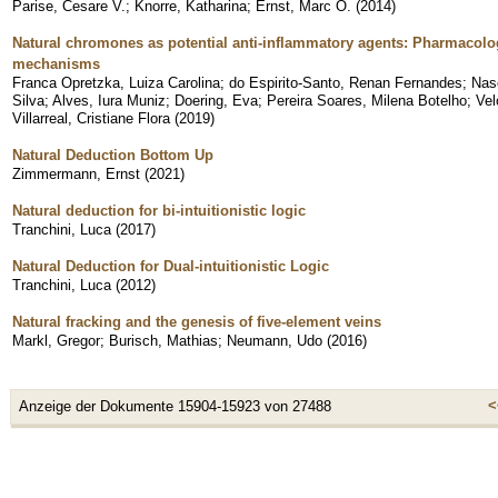
Parise, Cesare V.
;
Knorre, Katharina
;
Ernst, Marc O.
(
2014
)
Natural chromones as potential anti-inflammatory agents: Pharmacolog
mechanisms
Franca Opretzka, Luiza Carolina
;
do Espirito-Santo, Renan Fernandes
;
Nas
Silva
;
Alves, Iura Muniz
;
Doering, Eva
;
Pereira Soares, Milena Botelho
;
Vel
Villarreal, Cristiane Flora
(
2019
)
Natural Deduction Bottom Up
Zimmermann, Ernst
(
2021
)
Natural deduction for bi-intuitionistic logic
Tranchini, Luca
(
2017
)
Natural Deduction for Dual-intuitionistic Logic
Tranchini, Luca
(
2012
)
Natural fracking and the genesis of five-element veins
Markl, Gregor
;
Burisch, Mathias
;
Neumann, Udo
(
2016
)
<
Anzeige der Dokumente 15904-15923 von 27488