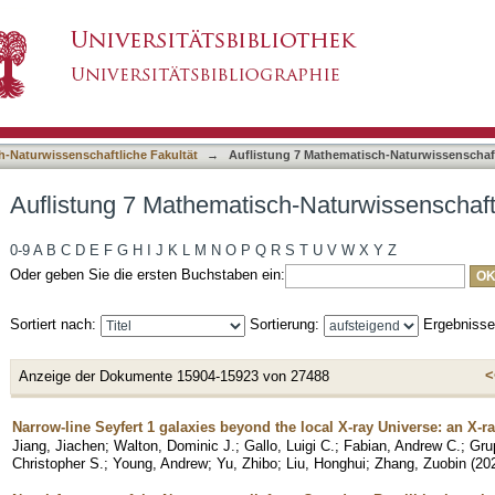
-Naturwissenschaftliche Fakultät nach Titel
asiert)
h-Naturwissenschaftliche Fakultät
→
Auflistung 7 Mathematisch-Naturwissenschaftl
Auflistung 7 Mathematisch-Naturwissenschaftl
0-9
A
B
C
D
E
F
G
H
I
J
K
L
M
N
O
P
Q
R
S
T
U
V
W
X
Y
Z
Oder geben Sie die ersten Buchstaben ein:
Sortiert nach:
Sortierung:
Ergebniss
<
Anzeige der Dokumente 15904-15923 von 27488
Narrow-line Seyfert 1 galaxies beyond the local X-ray Universe: an X-r
Jiang, Jiachen
;
Walton, Dominic J.
;
Gallo, Luigi C.
;
Fabian, Andrew C.
;
Gru
Christopher S.
;
Young, Andrew
;
Yu, Zhibo
;
Liu, Honghui
;
Zhang, Zuobin
(
20