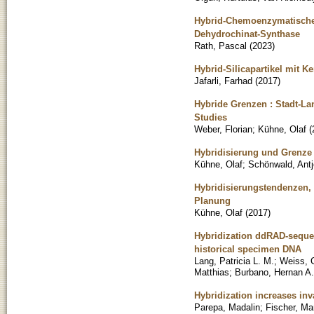
Hybrid-Chemoenzymatische S
Dehydrochinat-Synthase
Rath, Pascal
(
2023
)
Hybrid-Silicapartikel mit 
Jafarli, Farhad
(
2017
)
Hybride Grenzen : Stadt-L
Studies
Weber, Florian
;
Kühne, Olaf
(
Hybridisierung und Grenze 
Kühne, Olaf
;
Schönwald, Antj
Hybridisierungstendenzen,
Planung
Kühne, Olaf
(
2017
)
Hybridization ddRAD-seque
historical specimen DNA
Lang, Patricia L. M.
;
Weiss, 
Matthias
;
Burbano, Hernan A.
Hybridization increases in
Parepa, Madalin
;
Fischer, Ma