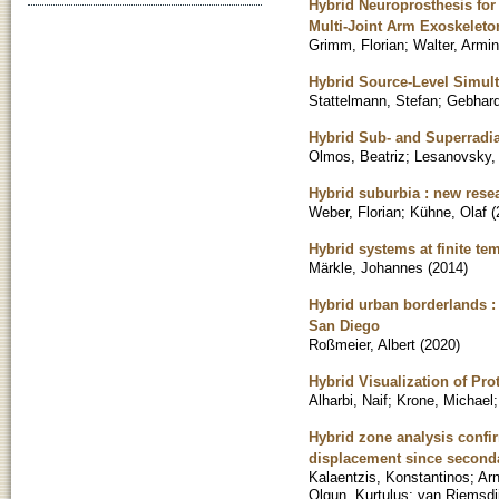
Hybrid Neuroprosthesis for
Multi-Joint Arm Exoskeleto
Grimm, Florian
;
Walter, Armin
Hybrid Source-Level Simult
Stattelmann, Stefan
;
Gebhard
Hybrid Sub- and Superradia
Olmos, Beatriz
;
Lesanovsky, 
Hybrid suburbia : new rese
Weber, Florian
;
Kühne, Olaf
(
Hybrid systems at finite te
Märkle, Johannes
(
2014
)
Hybrid urban borderlands : 
San Diego
Roßmeier, Albert
(
2020
)
Hybrid Visualization of Pro
Alharbi, Naif
;
Krone, Michael
Hybrid zone analysis confi
displacement since second
Kalaentzis, Konstantinos
;
Arn
Olgun, Kurtulus
;
van Riemsdij