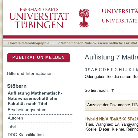
Auflistung 7 Mathematisch-Naturwissenschaftl
DSpace Repositorium (Manakin basiert)
Universitätsbibliographie
→
7 Mathematisch-Naturwissenschaftliche Fakultät
Auflistung 7 Math
PUBLIKATION MELDEN
0-9
A
B
C
D
E
F
G
H
I
J
K
L
Hilfe und Informationen
Oder geben Sie die ersten Bu
Stöbern
Sortiert nach:
Auflistung Mathematisch-
Naturwissenschaftliche
Fakultät nach Titel
Anzeige der Dokumente 112
Erscheinungsdatum
Autoren
Hybrid Nb/Al/Ba0.5K0.5Fe2
Tian, Wanghao
;
Lv, Yangyan
Titel
Koelle, Dieter
;
Kleiner, Reinh
DDC-Klassifikation