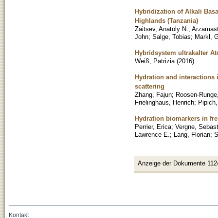
Hybridization of Alkali Bas
Highlands (Tanzania)
Zaitsev, Anatoly N.
;
Arzamast
John
;
Salge, Tobias
;
Markl, 
Hybridsystem ultrakalter A
Weiß, Patrizia
(
2016
)
Hydration and interactions 
scattering
Zhang, Fajun
;
Roosen-Runge,
Frielinghaus, Henrich
;
Pipich,
Hydration biomarkers in free
Perrier, Erica
;
Vergne, Sebast
Lawrence E.
;
Lang, Florian
;
S
Anzeige der Dokumente 112
Kontakt