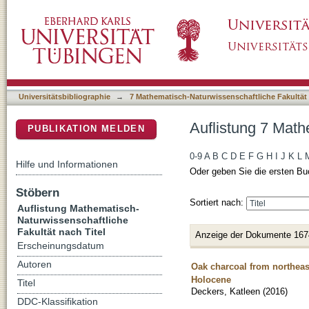
Auflistung 7 Mathematisch-Naturwissenschaftl
DSpace Repositorium (Manakin basiert)
Universitätsbibliographie
→
7 Mathematisch-Naturwissenschaftliche Fakultät
Auflistung 7 Math
PUBLIKATION MELDEN
0-9
A
B
C
D
E
F
G
H
I
J
K
L
Hilfe und Informationen
Oder geben Sie die ersten Bu
Stöbern
Sortiert nach:
Auflistung Mathematisch-
Naturwissenschaftliche
Fakultät nach Titel
Anzeige der Dokumente 167
Erscheinungsdatum
Autoren
Oak charcoal from northeast
Holocene
Titel
Deckers, Katleen
(
2016
)
DDC-Klassifikation