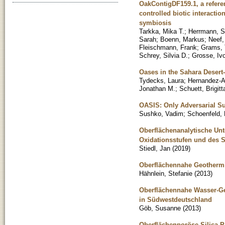
OakContigDF159.1, a referen
controlled biotic interactio
symbiosis
Tarkka, Mika T.
;
Herrmann, S
Sarah
;
Boenn, Markus
;
Neef,
Fleischmann, Frank
;
Grams, 
Schrey, Silvia D.
;
Grosse, Iv
Oases in the Sahara Desert-
Tydecks, Laura
;
Hernandez-A
Jonathan M.
;
Schuett, Brigitt
OASIS: Only Adversarial S
Sushko, Vadim
;
Schoenfeld,
Oberflächenanalytische Un
Oxidationsstufen und des 
Stiedl, Jan
(
2019
)
Oberflächennahe Geothermie
Hähnlein, Stefanie
(
2013
)
Oberflächennahe Wasser-G
in Südwestdeutschland
Göb, Susanne
(
2013
)
Oberflächenporöse Silica-Pa