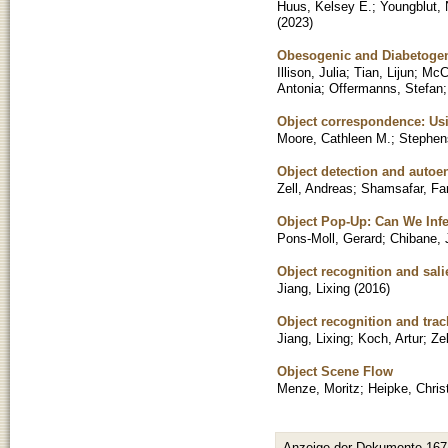
Huus, Kelsey E.
;
Youngblut, 
(
2023
)
Obesogenic and Diabetogeni
Illison, Julia
;
Tian, Lijun
;
McCl
Antonia
;
Offermanns, Stefan
Object correspondence: Usi
Moore, Cathleen M.
;
Stephen
Object detection and autoen
Zell, Andreas
;
Shamsafar, Fa
Object Pop-Up: Can We Inf
Pons-Moll, Gerard
;
Chibane, 
Object recognition and sal
Jiang, Lixing
(
2016
)
Object recognition and tra
Jiang, Lixing
;
Koch, Artur
;
Zel
Object Scene Flow
Menze, Moritz
;
Heipke, Chris
Anzeige der Dokumente 167