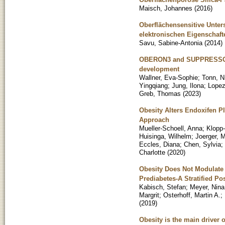
Maisch, Johannes
(
2016
)
Oberflächensensitive Unte
elektronischen Eigenschaft
Savu, Sabine-Antonia
(
2014
)
OBERON3 and SUPPRESSOR O
development
Wallner, Eva-Sophie
;
Tonn, N
Yingqiang
;
Jung, Ilona
;
Lopez
Greb, Thomas
(
2023
)
Obesity Alters Endoxifen P
Approach
Mueller-Schoell, Anna
;
Klopp
Huisinga, Wilhelm
;
Joerger, 
Eccles, Diana
;
Chen, Sylvia
;
Charlotte
(
2020
)
Obesity Does Not Modulate t
Prediabetes-A Stratified Pos
Kabisch, Stefan
;
Meyer, Nina
Margrit
;
Osterhoff, Martin A.
;
(
2019
)
Obesity is the main driver 