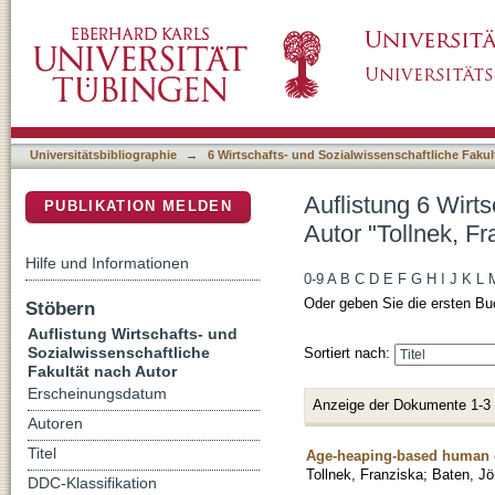
Auflistung 6 Wirtschafts- und Sozialwissensch
DSpace Repositorium (Manakin basiert)
Universitätsbibliographie
→
6 Wirtschafts- und Sozialwissenschaftliche Fakul
Auflistung 6 Wirt
PUBLIKATION MELDEN
Autor "Tollnek, Fr
Hilfe und Informationen
0-9
A
B
C
D
E
F
G
H
I
J
K
L
Oder geben Sie die ersten Bu
Stöbern
Auflistung Wirtschafts- und
Sozialwissenschaftliche
Sortiert nach:
Fakultät nach Autor
Erscheinungsdatum
Anzeige der Dokumente 1-3
Autoren
Titel
Age-heaping-based human c
Tollnek, Franziska
;
Baten, Jö
DDC-Klassifikation