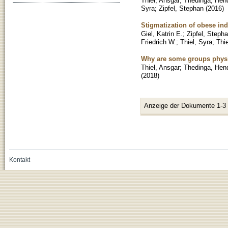
Thiel, Ansgar
;
Thedinga, Hend
Syra
;
Zipfel, Stephan
(
2016
)
Stigmatization of obese in
Giel, Katrin E.
;
Zipfel, Steph
Friedrich W.
;
Thiel, Syra
;
Thi
Why are some groups physica
Thiel, Ansgar
;
Thedinga, Hend
(
2018
)
Anzeige der Dokumente 1-3
Kontakt