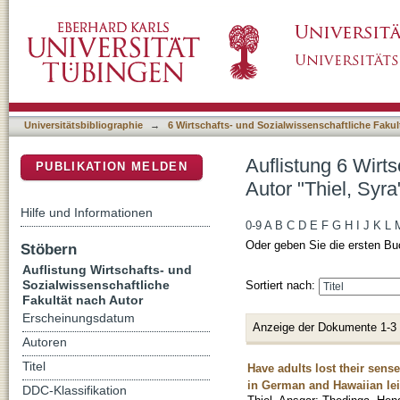
Auflistung 6 Wirtschafts- und Sozialwissensch
DSpace Repositorium (Manakin basiert)
Universitätsbibliographie
→
6 Wirtschafts- und Sozialwissenschaftliche Fakul
Auflistung 6 Wirt
PUBLIKATION MELDEN
Autor "Thiel, Syra
Hilfe und Informationen
0-9
A
B
C
D
E
F
G
H
I
J
K
L
Oder geben Sie die ersten Bu
Stöbern
Auflistung Wirtschafts- und
Sozialwissenschaftliche
Sortiert nach:
Fakultät nach Autor
Erscheinungsdatum
Anzeige der Dokumente 1-3
Autoren
Titel
Have adults lost their sense
in German and Hawaiian lei
DDC-Klassifikation