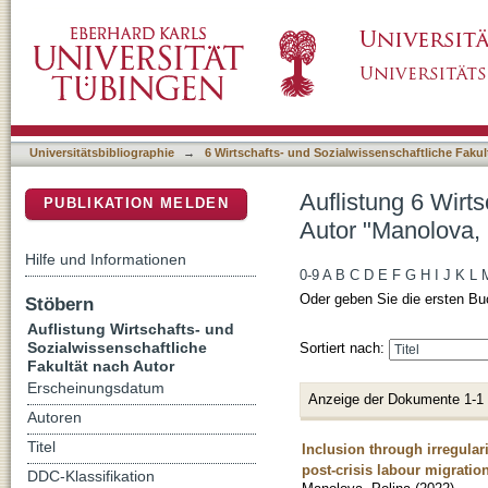
Auflistung 6 Wirtschafts- und Sozialwissensc
DSpace Repositorium (Manakin basiert)
Universitätsbibliographie
→
6 Wirtschafts- und Sozialwissenschaftliche Fakul
Auflistung 6 Wirt
PUBLIKATION MELDEN
Autor "Manolova, 
Hilfe und Informationen
0-9
A
B
C
D
E
F
G
H
I
J
K
L
Oder geben Sie die ersten Bu
Stöbern
Auflistung Wirtschafts- und
Sozialwissenschaftliche
Sortiert nach:
Fakultät nach Autor
Erscheinungsdatum
Anzeige der Dokumente 1-1
Autoren
Titel
Inclusion through irregular
post-crisis labour migratio
DDC-Klassifikation