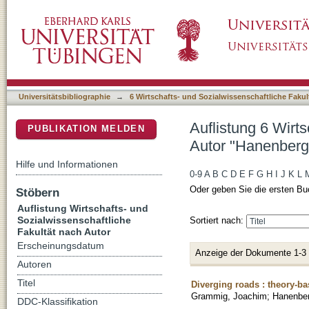
Auflistung 6 Wirtschafts- und Sozialwissensc
DSpace Repositorium (Manakin basiert)
Constantin"
Universitätsbibliographie
→
6 Wirtschafts- und Sozialwissenschaftliche Fakul
Auflistung 6 Wirt
PUBLIKATION MELDEN
Autor "Hanenberg
Hilfe und Informationen
0-9
A
B
C
D
E
F
G
H
I
J
K
L
Oder geben Sie die ersten Bu
Stöbern
Auflistung Wirtschafts- und
Sozialwissenschaftliche
Sortiert nach:
Fakultät nach Autor
Erscheinungsdatum
Anzeige der Dokumente 1-3
Autoren
Titel
Diverging roads : theory-ba
Grammig, Joachim
;
Hanenber
DDC-Klassifikation