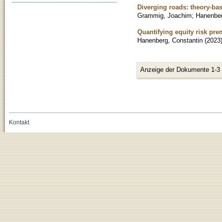
Diverging roads: theory-ba
Grammig, Joachim
;
Hanenber
Quantifying equity risk pre
Hanenberg, Constantin
(
2023
Anzeige der Dokumente 1-3
Kontakt