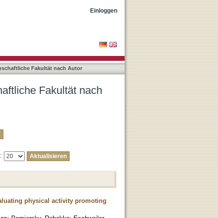
r "Haigis, Daniel"
Einloggen
nschaftliche Fakultät nach Autor
aftliche Fakultät nach
e:
luating physical activity promoting