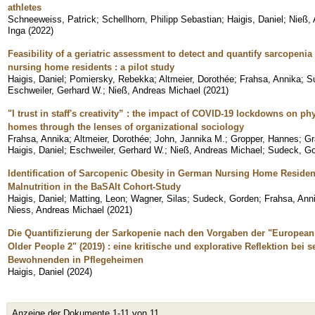
athletes
Schneeweiss, Patrick
;
Schellhorn, Philipp Sebastian
;
Haigis, Daniel
;
Nieß,
Inga
(
2022
)
Feasibility of a geriatric assessment to detect and quantify sarcopeni
nursing home residents : a pilot study
Haigis, Daniel
;
Pomiersky, Rebekka
;
Altmeier, Dorothée
;
Frahsa, Annika
;
S
Eschweiler, Gerhard W.
;
Nieß, Andreas Michael
(
2021
)
"I trust in staff's creativity” : the impact of COVID-19 lockdowns on ph
homes through the lenses of organizational sociology
Frahsa, Annika
;
Altmeier, Dorothée
;
John, Jannika M.
;
Gropper, Hannes
;
Gr
Haigis, Daniel
;
Eschweiler, Gerhard W.
;
Nieß, Andreas Michael
;
Sudeck, G
Identification of Sarcopenic Obesity in German Nursing Home Reside
Malnutrition in the BaSAlt Cohort-Study
Haigis, Daniel
;
Matting, Leon
;
Wagner, Silas
;
Sudeck, Gorden
;
Frahsa, Ann
Niess, Andreas Michael
(
2021
)
Die Quantifizierung der Sarkopenie nach den Vorgaben der "Europea
Older People 2" (2019) : eine kritische und explorative Reflektion bei 
Bewohnenden in Pflegeheimen
Haigis, Daniel
(
2024
)
Anzeige der Dokumente 1-11 von 11