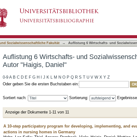
und Sozialwissenschaftliche Fakultät nach Auto
asiert)
 und Sozialwissenschaftliche Fakultät
→
Auflistung 6 Wirtschafts- und Sozialwisse
Auflistung 6 Wirtschafts- und Sozialwissensch
Autor "Haigis, Daniel"
0-9
A
B
C
D
E
F
G
H
I
J
K
L
M
N
O
P
Q
R
S
T
U
V
W
X
Y
Z
Oder geben Sie die ersten Buchstaben ein:
Sortiert nach:
Sortierung:
Ergebniss
Anzeige der Dokumente 1-11 von 11
A 10-step participatory program for developing, implementing, and eva
actions in nursing homes in Germany