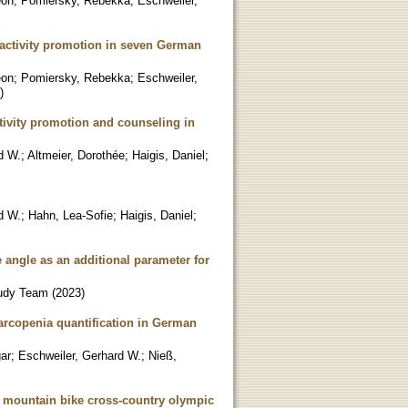
eon
;
Pomiersky, Rebekka
;
Eschweiler,
 activity promotion in seven German
eon
;
Pomiersky, Rebekka
;
Eschweiler,
)
tivity promotion and counseling in
d W.
;
Altmeier, Dorothée
;
Haigis, Daniel
;
d W.
;
Hahn, Lea-Sofie
;
Haigis, Daniel
;
 angle as an additional parameter for
udy Team
(
2023
)
arcopenia quantification in German
gar
;
Eschweiler, Gerhard W.
;
Nieß,
in mountain bike cross-country olympic