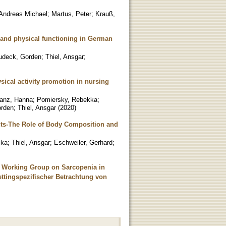
 Andreas Michael
;
Martus, Peter
;
Krauß,
a and physical functioning in German
udeck, Gorden
;
Thiel, Ansgar
;
ysical activity promotion in nursing
anz, Hanna
;
Pomiersky, Rebekka
;
orden
;
Thiel, Ansgar
(
2020
)
nts-The Role of Body Composition and
ika
;
Thiel, Ansgar
;
Eschweiler, Gerhard
;
n Working Group on Sarcopenia in
settingspezifischer Betrachtung von