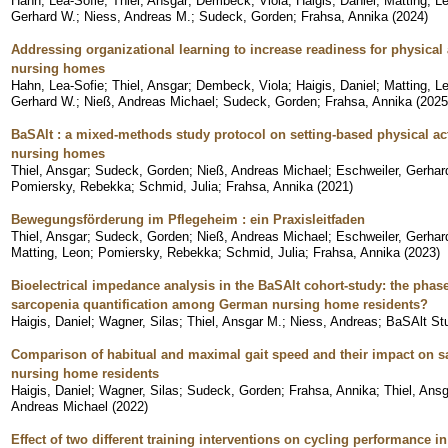
Hahn, Lea-Sofie
;
Thiel, Ansgar
;
Dembeck, Viola
;
Haigis, Daniel
;
Matting, L
Gerhard W.
;
Niess, Andreas M.
;
Sudeck, Gorden
;
Frahsa, Annika
(
2024
)
Addressing organizational learning to increase readiness for physical
nursing homes
Hahn, Lea-Sofie
;
Thiel, Ansgar
;
Dembeck, Viola
;
Haigis, Daniel
;
Matting, L
Gerhard W.
;
Nieß, Andreas Michael
;
Sudeck, Gorden
;
Frahsa, Annika
(
2025
BaSAlt : a mixed-methods study protocol on setting-based physical ac
nursing homes
Thiel, Ansgar
;
Sudeck, Gorden
;
Nieß, Andreas Michael
;
Eschweiler, Gerhar
Pomiersky, Rebekka
;
Schmid, Julia
;
Frahsa, Annika
(
2021
)
Bewegungsförderung im Pflegeheim : ein Praxisleitfaden
Thiel, Ansgar
;
Sudeck, Gorden
;
Nieß, Andreas Michael
;
Eschweiler, Gerhar
Matting, Leon
;
Pomiersky, Rebekka
;
Schmid, Julia
;
Frahsa, Annika
(
2023
)
Bioelectrical impedance analysis in the BaSAlt cohort-study: the phase
sarcopenia quantification among German nursing home residents?
Haigis, Daniel
;
Wagner, Silas
;
Thiel, Ansgar M.
;
Niess, Andreas
;
BaSAlt St
Comparison of habitual and maximal gait speed and their impact on s
nursing home residents
Haigis, Daniel
;
Wagner, Silas
;
Sudeck, Gorden
;
Frahsa, Annika
;
Thiel, Ans
Andreas Michael
(
2022
)
Effect of two different training interventions on cycling performance 