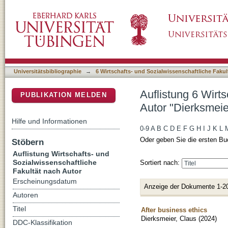
Auflistung 6 Wirtschafts- und Sozialwissensc
DSpace Repositorium (Manakin basiert)
Universitätsbibliographie
→
6 Wirtschafts- und Sozialwissenschaftliche Fakul
Auflistung 6 Wirt
PUBLIKATION MELDEN
Autor "Dierksmeie
Hilfe und Informationen
0-9
A
B
C
D
E
F
G
H
I
J
K
L
Oder geben Sie die ersten Bu
Stöbern
Auflistung Wirtschafts- und
Sozialwissenschaftliche
Sortiert nach:
Fakultät nach Autor
Erscheinungsdatum
Anzeige der Dokumente 1-2
Autoren
Titel
After business ethics
Dierksmeier, Claus
(
2024
)
DDC-Klassifikation