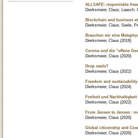
ALLSAFE: responisble free
Dierksmeier, Claus
;
Laasch, O
Blockchain and business et
Dierksmeier, Claus
;
Seele, Pe
Brauchen wir eine Metaphys
Dierksmeier, Claus
(
2018
)
Corona und die "offene Ges
Dierksmeier, Claus
(
2020
)
Drop rawls?
Dierksmeier, Claus
(
2022
)
Freedom and sustainability 
Dierksmeier, Claus
(
2024
)
Freiheit und Nachhaltigkeit
Dierksmeier, Claus
(
2022
)
From Jensen to Jensen : m
Dierksmeier, Claus
(
2020
)
Global citizenship and Cos
Dierksmeier, Claus
(
2020
)