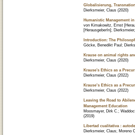
Globalisierung, Transnation
Dierksmeier, Claus
(
2020
)
Humanistic Management in P
von Kimakowitz, Ernst [Hera
[HerausgeberIn]
;
Dierksmeier
Introduction: The Philosop
Göcke, Benedikt Paul
;
Dierk
Krause on animal rights and
Dierksmeier, Claus
(
2020
)
Krause's Ethics as a Precur
Dierksmeier, Claus
(
2022
)
Krause’s Ethics as a Precur
Dierksmeier, Claus
(
2022
)
Leaving the Road to Abilen
Management Education
Moosmayer, Dirk C.
;
Waddoc
(
2019
)
Libertad cualitativa : aut
Dierksmeier, Claus
;
Moreno Ca