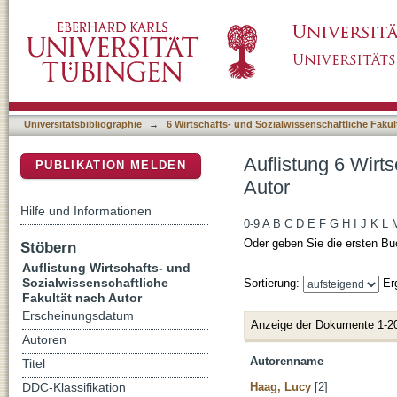
Auflistung 6 Wirtschafts- und Sozialwissensc
DSpace Repositorium (Manakin basiert)
Universitätsbibliographie
→
6 Wirtschafts- und Sozialwissenschaftliche Fakul
Auflistung 6 Wirt
PUBLIKATION MELDEN
Autor
Hilfe und Informationen
0-9
A
B
C
D
E
F
G
H
I
J
K
L
Oder geben Sie die ersten Bu
Stöbern
Auflistung Wirtschafts- und
Sozialwissenschaftliche
Sortierung:
Er
Fakultät nach Autor
Erscheinungsdatum
Anzeige der Dokumente 1-2
Autoren
Autorenname
Titel
Haag, Lucy
[2]
DDC-Klassifikation