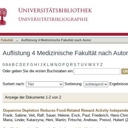
 Fakultät nach Autor "Unholzer, Theresa"
asiert)
 Fakultät
→
Auflistung 4 Medizinische Fakultät nach Autor
Auflistung 4 Medizinische Fakultät nach Auto
0-9
A
B
C
D
E
F
G
H
I
J
K
L
M
N
O
P
Q
R
S
T
U
V
W
X
Y
Z
Oder geben Sie die ersten Buchstaben ein:
Sortiert nach:
Sortierung:
Ergebniss
Anzeige der Dokumente 1-2 von 2
Dopamine Depletion Reduces Food-Related Reward Activity Independe
Frank, Sabine
;
Veit, Ralf
;
Sauer, Helene
;
Enck, Paul
;
Friederich, Hans-Chri
Maria
;
Linder, Katarzyna
;
Heni, Martin
;
Fritsche, Andreas
;
Preissl, Hubert
(