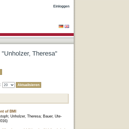
Einloggen
r "Unholzer, Theresa"
e:
nt of BMI
stoph
;
Unholzer, Theresa
;
Bauer, Ute-
2016
)