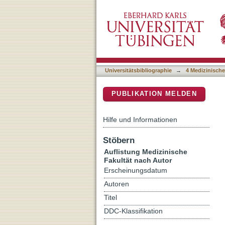
Auflistung 4 Medizinische
DSpace Repositorium (Manakin b
Universitätsbibliographie
→
4 Medizinische
PUBLIKATION MELDEN
Hilfe und Informationen
Stöbern
Auflistung Medizinische
Fakultät nach Autor
Erscheinungsdatum
Autoren
Titel
DDC-Klassifikation