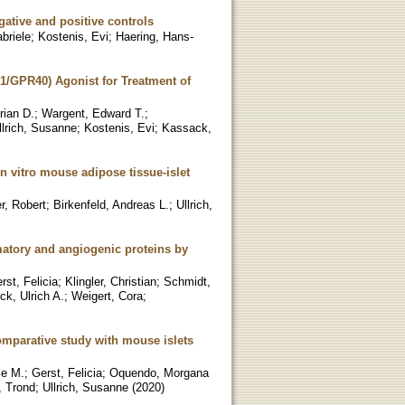
egative and positive controls
briele
;
Kostenis, Evi
;
Haering, Hans-
A1/GPR40) Agonist for Treatment of
rian D.
;
Wargent, Edward T.
;
llrich, Susanne
;
Kostenis, Evi
;
Kassack,
in vitro mouse adipose tissue-islet
r, Robert
;
Birkenfeld, Andreas L.
;
Ullrich,
matory and angiogenic proteins by
rst, Felicia
;
Klingler, Christian
;
Schmidt,
ck, Ulrich A.
;
Weigert, Cora
;
omparative study with mouse islets
le M.
;
Gerst, Felicia
;
Oquendo, Morgana
, Trond
;
Ullrich, Susanne
(
2020
)