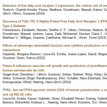
Detection of free fatty acid receptor 1 expression: the critical role of n
Teutsch, Charlott-Amelie
;
Panse, Madhura
;
Grundmann, Manuel
;
Kaiser, Ga
Ulrich
;
Ullrich, Susanne
(
2014
)
Discovery of TUG-770: A Highly Potent Free Fatty Acid Receptor 1 (FF
Type 2 Diabetes
Christiansen, Elisabeth
;
Hansen, Steffen V. F.
;
Urban, Christian
;
Hudson, B
Grundmann, Manuel
;
Jenkins, Laura
;
Zaibi, Mohamed
;
Stocker, Claire J.
;
U
Matthias U.
;
Milligan, Graeme
;
Cawthorne, Michael A.
;
Ulven, Trond
(
2013
)
Effects of adrenergic-stimulated lipolysis and cytokine production on 
interactions
Oquendo, Morgana Barroso
;
Lorza-Gil, Estela
;
Juarez-Lopez, David
;
Wagne
Susanne
;
Gerst, Felicia
(
2022
)
Fetuin-A influences vascular cell growth and production of proinflam
human perivascular fat cells
Siegel-Axel, Dorothea I.
;
Ullrich, Susanne
;
Stefan, Norbert
;
Rittig, Kilian
;
Ge
Ulrike
;
Schreiner, Birgit
;
Randrianarisoa, Elko
;
Schaller, Hans-Eberhard
;
Sto
Koenigsrainer, Alfred
;
Haering, Hans-Ulrich
(
2014
)
FFA2-, but not FFA3-agonists inhibit GSIS of human pseudoislets: a c
and rat INS-1E cells
Lorza-Gil, Estela
;
Kaiser, Gabriele
;
Ulven, Elisabeth Rexen
;
Koenig, Gabrie
Barroso
;
Birkenfeld, Andreas L.
;
Haering, Hans-Ulrich
;
Kostenis, Evi
;
Ulven