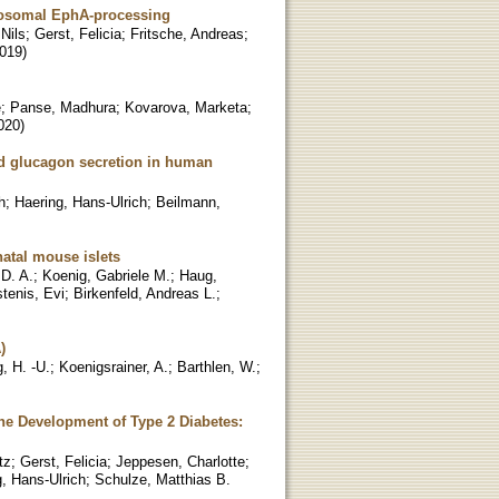
ndosomal EphA-processing
 Nils
;
Gerst, Felicia
;
Fritsche, Andreas
;
019
)
e
;
Panse, Madhura
;
Kovarova, Marketa
;
020
)
and glucagon secretion in human
h
;
Haering, Hans-Ulrich
;
Beilmann,
atal mouse islets
D. A.
;
Koenig, Gabriele M.
;
Haug,
tenis, Evi
;
Birkenfeld, Andreas L.
;
)
, H. -U.
;
Koenigsrainer, A.
;
Barthlen, W.
;
he Development of Type 2 Diabetes:
tz
;
Gerst, Felicia
;
Jeppesen, Charlotte
;
, Hans-Ulrich
;
Schulze, Matthias B.