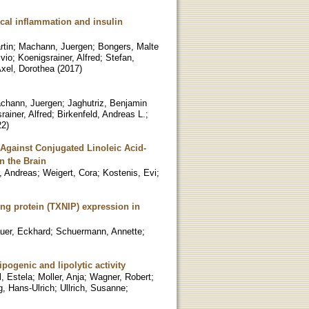
local inflammation and insulin
rtin
;
Machann, Juergen
;
Bongers, Malte
lvio
;
Koenigsrainer, Alfred
;
Stefan,
Axel, Dorothea
(
2017
)
chann, Juergen
;
Jaghutriz, Benjamin
rainer, Alfred
;
Birkenfeld, Andreas L.
;
22
)
Against Conjugated Linoleic Acid-
n the Brain
, Andreas
;
Weigert, Cora
;
Kostenis, Evi
;
ing protein (TXNIP) expression in
uer, Eckhard
;
Schuermann, Annette
;
pogenic and lipolytic activity
l, Estela
;
Moller, Anja
;
Wagner, Robert
;
g, Hans-Ulrich
;
Ullrich, Susanne
;