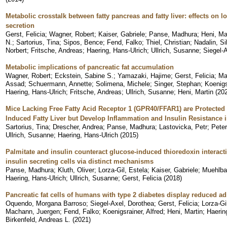
Metabolic crosstalk between fatty pancreas and fatty liver: effects on 
secretion
Gerst, Felicia
;
Wagner, Robert
;
Kaiser, Gabriele
;
Panse, Madhura
;
Heni, Ma
N.
;
Sartorius, Tina
;
Sipos, Bence
;
Fend, Falko
;
Thiel, Christian
;
Nadalin, Si
Norbert
;
Fritsche, Andreas
;
Haering, Hans-Ulrich
;
Ullrich, Susanne
;
Siegel-
Metabolic implications of pancreatic fat accumulation
Wagner, Robert
;
Eckstein, Sabine S.
;
Yamazaki, Hajime
;
Gerst, Felicia
;
Ma
Assad
;
Schuermann, Annette
;
Solimena, Michele
;
Singer, Stephan
;
Koenigs
Haering, Hans-Ulrich
;
Fritsche, Andreas
;
Ullrich, Susanne
;
Heni, Martin
(
20
Mice Lacking Free Fatty Acid Receptor 1 (GPR40/FFAR1) are Protected 
Induced Fatty Liver but Develop Inflammation and Insulin Resistance i
Sartorius, Tina
;
Drescher, Andrea
;
Panse, Madhura
;
Lastovicka, Petr
;
Peter
Ullrich, Susanne
;
Haering, Hans-Ulrich
(
2015
)
Palmitate and insulin counteract glucose-induced thioredoxin interact
insulin secreting cells via distinct mechanisms
Panse, Madhura
;
Kluth, Oliver
;
Lorza-Gil, Estela
;
Kaiser, Gabriele
;
Muehlba
Haering, Hans-Ulrich
;
Ullrich, Susanne
;
Gerst, Felicia
(
2018
)
Pancreatic fat cells of humans with type 2 diabetes display reduced adi
Oquendo, Morgana Barroso
;
Siegel-Axel, Dorothea
;
Gerst, Felicia
;
Lorza-Gi
Machann, Juergen
;
Fend, Falko
;
Koenigsrainer, Alfred
;
Heni, Martin
;
Haerin
Birkenfeld, Andreas L.
(
2021
)