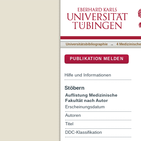
Auflistung 4 Medizinische
DSpace Repositorium (Manakin b
Universitätsbibliographie
→
4 Medizinische
PUBLIKATION MELDEN
Hilfe und Informationen
Stöbern
Auflistung Medizinische
Fakultät nach Autor
Erscheinungsdatum
Autoren
Titel
DDC-Klassifikation