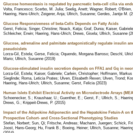
Glucose homeostasis is regulated by pancreatic beta-cell cilia via e
Volta, Francesco
;
Scerbo, M. Julia
;
Seelig, Anett
;
Wagner, Robert
;
O'Brien,
Haering, Hans-Ulrich
;
Zeigerer, Anja
;
Ullrich, Susanne
;
Gerdes, Jantje M.
(
2
Glucose Responsiveness of beta-Cells Depends on Fatty Acids
Gerst, Felicia
;
Singer, Christine
;
Noack, Katja
;
Graf, Dunia
;
Kaiser, Gabriel
Schleicher, Erwin
;
Haering, Hans-Ulrich
;
Drews, Gisela
;
Ullrich, Susanne
(
2
Glucose, adrenaline and palmitate antagonistically regulate insulin 
pseudoislets
Lorza-Gil, Estela
;
Gerse, Felicia
;
Oquendo, Morgana Barroso
;
Deschl, Ulric
Mario
;
Ullrich, Susanne
(
2019
)
Glucose-stimulated insulin secretion depends on FFA1 and Gq in neon
Lorza-Gil, Estela
;
Kaiser, Gabriele
;
Carlein, Christopher
;
Hoffmann, Markus 
Sieglinde
;
Roma, Leticia Prates
;
Ulven, Elisabeth Rexen
;
Ulven, Trond
;
Kos
Haering, Hans-Ulrich
;
Ullrich, Susanne
;
Gerst, Felicia
(
2023
)
Human Islets Exhibit Electrical Activity on Microelectrode Arrays (MEA
Schoenecker, S.
;
Kraushaar, U.
;
Guenther, E.
;
Gerst, F.
;
Ullrich, S.
;
Haering
Drews, G.
;
Krippeit-Drews, P.
(
2015
)
Impact of the Adipokine Adiponectin and the Hepatokine Fetuin-A on t
Prospective Cohort- and Cross-Sectional Phenotyping Studies
Stefan, Norbert
;
Sun, Qi
;
Fritsche, Andreas
;
Machann, Juergen
;
Schick, Fri
Joost, Hans-Georg
;
Hu, Frank B.
;
Boeing, Heiner
;
Ullrich, Susanne
;
Haering
(
2014
)