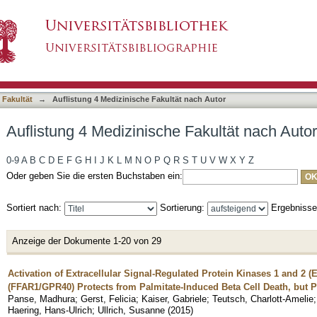
 Fakultät nach Autor "Ullrich, Susanne"
asiert)
 Fakultät
→
Auflistung 4 Medizinische Fakultät nach Autor
Auflistung 4 Medizinische Fakultät nach Autor
0-9
A
B
C
D
E
F
G
H
I
J
K
L
M
N
O
P
Q
R
S
T
U
V
W
X
Y
Z
Oder geben Sie die ersten Buchstaben ein:
Sortiert nach:
Sortierung:
Ergebniss
Anzeige der Dokumente 1-20 von 29
Activation of Extracellular Signal-Regulated Protein Kinases 1 and 2 (
(FFAR1/GPR40) Protects from Palmitate-Induced Beta Cell Death, but P
Panse, Madhura
;
Gerst, Felicia
;
Kaiser, Gabriele
;
Teutsch, Charlott-Amelie
Haering, Hans-Ulrich
;
Ullrich, Susanne
(
2015
)