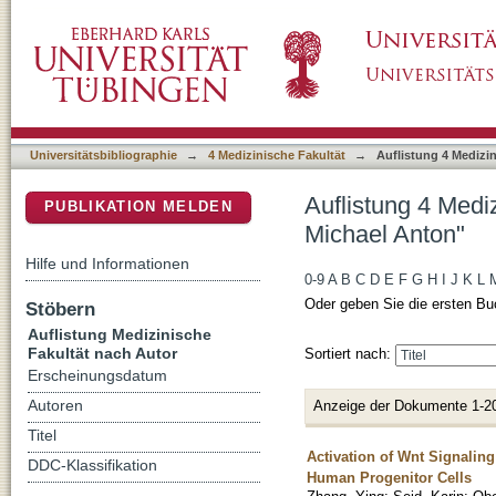
Auflistung 4 Medizinische Fakultät nach Auto
DSpace Repositorium (Manakin basiert)
Universitätsbibliographie
→
4 Medizinische Fakultät
→
Auflistung 4 Medizi
Auflistung 4 Medi
PUBLIKATION MELDEN
Michael Anton"
Hilfe und Informationen
0-9
A
B
C
D
E
F
G
H
I
J
K
L
Oder geben Sie die ersten Bu
Stöbern
Auflistung Medizinische
Fakultät nach Autor
Sortiert nach:
Erscheinungsdatum
Anzeige der Dokumente 1-2
Autoren
Titel
Activation of Wnt Signalin
DDC-Klassifikation
Human Progenitor Cells