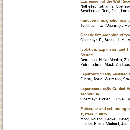
Expression of the Wnt Rece
Nothelfer, Katharina
;
Obermayr
Beschorner, Rudi
;
Just, Lotha
Functional magnetic resonan
Tsiflikas, Ilias
;
Obermayr, Flo
Genetic fate-mapping of tyr
Obermayr, F.
;
Stamp, L. A.
;
A
Isolation, Expansion and Tr
System
Dettmann, Heike Monika
;
Zha
Peter Helmut
;
Mack, Andreas
Laparoscopically Assisted 
Fuchs, Joerg
;
Warmann, Ste
Laparoscopically Guided Ex
Technique
Obermayr, Florian
;
Luithle, T
Molecular and cell biologica
system in vitro
Mohr, Roland
;
Neckel, Peter
;
Florian
;
Bonin, Michael
;
Just,