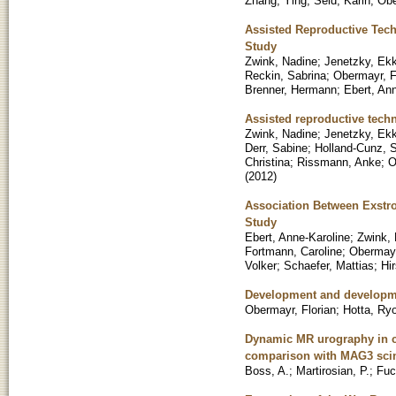
Zhang, Ying
;
Seid, Karin
;
Obe
Assisted Reproductive Tec
Study
Zwink, Nadine
;
Jenetzky, Ekk
Reckin, Sabrina
;
Obermayr, F
Brenner, Hermann
;
Ebert, An
Assisted reproductive tech
Zwink, Nadine
;
Jenetzky, Ekk
Derr, Sabine
;
Holland-Cunz, 
Christina
;
Rissmann, Anke
;
O
(
2012
)
Association Between Exstr
Study
Ebert, Anne-Karoline
;
Zwink,
Fortmann, Caroline
;
Obermayr
Volker
;
Schaefer, Mattias
;
Hi
Development and developmen
Obermayr, Florian
;
Hotta, Ry
Dynamic MR urography in ch
comparison with MAG3 sci
Boss, A.
;
Martirosian, P.
;
Fuc