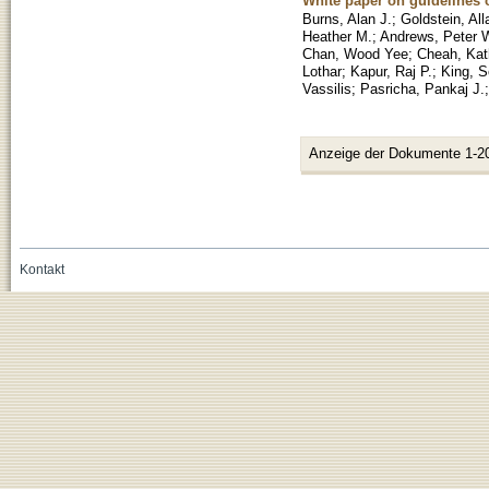
White paper on guidelines 
Burns, Alan J.
;
Goldstein, Al
Heather M.
;
Andrews, Peter 
Chan, Wood Yee
;
Cheah, Kat
Lothar
;
Kapur, Raj P.
;
King, S
Vassilis
;
Pasricha, Pankaj J.
Anzeige der Dokumente 1-2
Kontakt