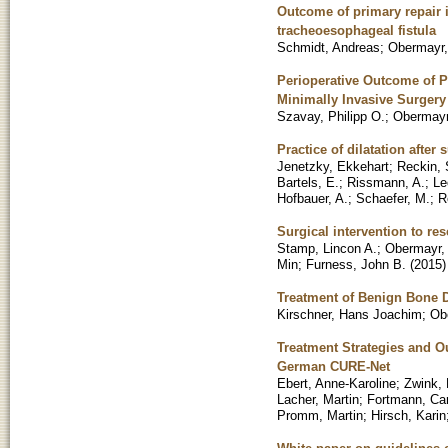
Outcome of primary repair i
tracheoesophageal fistula
Schmidt, Andreas
;
Obermayr,
Perioperative Outcome of P
Minimally Invasive Surgery
Szavay, Philipp O.
;
Obermayr,
Practice of dilatation after
Jenetzky, Ekkehart
;
Reckin, 
Bartels, E.
;
Rissmann, A.
;
Le
Hofbauer, A.
;
Schaefer, M.
;
R
Surgical intervention to re
Stamp, Lincon A.
;
Obermayr, 
Min
;
Furness, John B.
(
2015
)
Treatment of Benign Bone D
Kirschner, Hans Joachim
;
Ob
Treatment Strategies and 
German CURE-Net
Ebert, Anne-Karoline
;
Zwink,
Lacher, Martin
;
Fortmann, Car
Promm, Martin
;
Hirsch, Karin