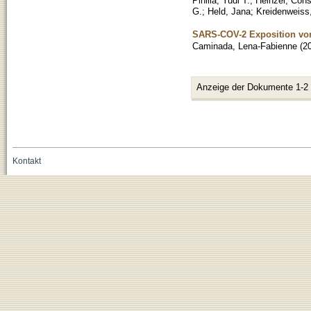
Pinilla, Yudi T.
;
Heinzel, Con
G.
;
Held, Jana
;
Kreidenweiss
SARS-COV-2 Exposition von
Caminada, Lena-Fabienne
(
2
Anzeige der Dokumente 1-2
Kontakt