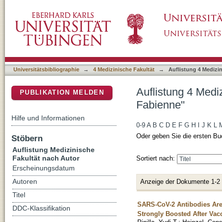
Auflistung 4 Medizinische Fakultät nach Au
DSpace Repositorium (Manakin basiert)
Universitätsbibliographie
→
4 Medizinische Fakultät
→
Auflistung 4 Medizi
Auflistung 4 Medi
PUBLIKATION MELDEN
Fabienne"
Hilfe und Informationen
0-9
A
B
C
D
E
F
G
H
I
J
K
L
Oder geben Sie die ersten Bu
Stöbern
Auflistung Medizinische
Fakultät nach Autor
Sortiert nach:
Erscheinungsdatum
Anzeige der Dokumente 1-2
Autoren
Titel
SARS-CoV-2 Antibodies Are 
DDC-Klassifikation
Strongly Boosted After Vac