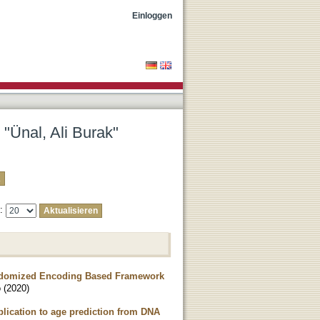
Einloggen
 "Ünal, Ali Burak"
e:
Randomized Encoding Based Framework
o
(
2020
)
lication to age prediction from DNA