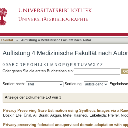
Fakultät nach Autor "Ünal, Ali Burak"
asiert)
 Fakultät
→
Auflistung 4 Medizinische Fakultät nach Autor
Auflistung 4 Medizinische Fakultät nach Autor
0-9
A
B
C
D
E
F
G
H
I
J
K
L
M
N
O
P
Q
R
S
T
U
V
W
X
Y
Z
Oder geben Sie die ersten Buchstaben ein:
Sortiert nach:
Sortierung:
Ergebniss
Anzeige der Dokumente 1-3 von 3
Privacy Preserving Gaze Estimation using Synthetic Images via a 
Bozkir, Efe
;
Ünal, Ali Burak
;
Akgün, Mete
;
Kasneci, Enkelejda
;
Pfeifer, Nic
Privacy-preserving federated unsupervised domain adaptation with app