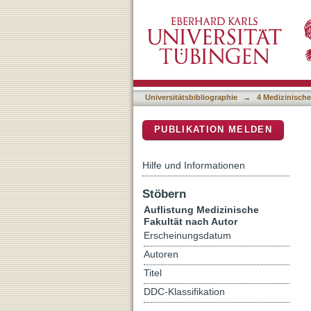
Auflistung 4 Medizinische 
DSpace Repositorium (Manakin b
Universitätsbibliographie
→
4 Medizinische
PUBLIKATION MELDEN
Hilfe und Informationen
Stöbern
Auflistung Medizinische
Fakultät nach Autor
Erscheinungsdatum
Autoren
Titel
DDC-Klassifikation