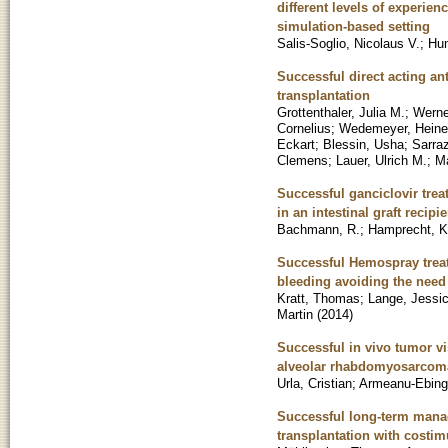
different levels of experie
simulation-based setting
Salis-Soglio, Nicolaus V.
;
Hum
Successful direct acting ant
transplantation
Grottenthaler, Julia M.
;
Werne
Cornelius
;
Wedemeyer, Heine
Eckart
;
Blessin, Usha
;
Sarraz
Clemens
;
Lauer, Ulrich M.
;
Ma
Successful ganciclovir tre
in an intestinal graft recipie
Bachmann, R.
;
Hamprecht, K
Successful Hemospray treatm
bleeding avoiding the need
Kratt, Thomas
;
Lange, Jessi
Martin
(
2014
)
Successful in vivo tumor v
alveolar rhabdomyosarcom
Urla, Cristian
;
Armeanu-Ebinge
Successful long-term manag
transplantation with costim