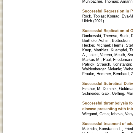
Mühlbacher, Thomas
;
Amann,
Successful Regression in P
Rock, Tobias
;
Konrad, Eva-M
Ulrich
(
2021
)
Successful Replication of 
Dankowski, Theresa
;
Buck, D
Berthele, Achim
;
Bettecken,
Hecker, Michael
;
Herms, Ste
Knop, Matthias
;
Kuempfel, T
A.
;
Loleit, Verena
;
Meuth, Sv
Markus M.
;
Paul, Friedeman
Patrick
;
Strauch, Konstantin
Waldenberger, Melanie
;
Webe
Frauke
;
Hemmer, Bernhard
;
Z
Successful Subretinal Deli
Fischer, M. Dominik
;
Goldman
Schneider, Gabi
;
Ueffing, Mar
Successful thrombolysis fol
disease presenting with int
Wiegand, Gesa
;
Icheva, Van
Successful treatment of ad
Makridis, Konstantin L.
;
Frie