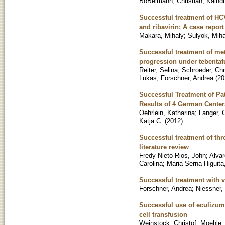
BoBelmann, Christian
;
Kaindl
Successful treatment of HCV
and ribavirin: A case report
Makara, Mihaly
;
Sulyok, Miha
Successful treatment of me
progression under tebentaf
Reiter, Selina
;
Schroeder, Chr
Lukas
;
Forschner, Andrea
(
20
Successful Treatment of Pa
Results of 4 German Center
Oehrlein, Katharina
;
Langer, C
Katja C.
(
2012
)
Successful treatment of th
literature review
Fredy Nieto-Rios, John
;
Alva
Carolina
;
Maria Serna-Higuita
Successful treatment with 
Forschner, Andrea
;
Niessner,
Successful use of eculizum
cell transfusion
Weinstock, Christof
;
Moehle,