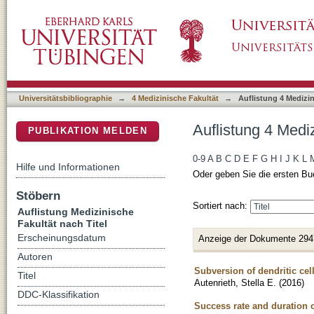
Auflistung 4 Medizinische Fakultät nach Titel
DSpace Repositorium (Manakin basiert)
Universitätsbibliographie
→
4 Medizinische Fakultät
→
Auflistung 4 Medizin
Auflistung 4 Mediz
PUBLIKATION MELDEN
0-9
A
B
C
D
E
F
G
H
I
J
K
L
Hilfe und Informationen
Oder geben Sie die ersten Bu
Stöbern
Sortiert nach:
Auflistung Medizinische
Fakultät nach Titel
Erscheinungsdatum
Anzeige der Dokumente 294
Autoren
Subversion of dendritic cel
Titel
Autenrieth, Stella E.
(
2016
)
DDC-Klassifikation
Success rate and duration o