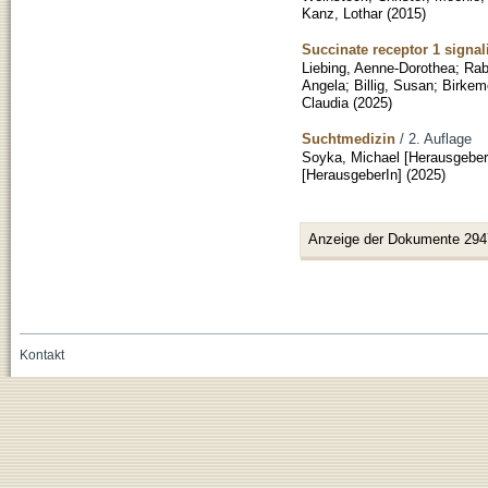
Kanz, Lothar
(
2015
)
Succinate receptor 1 signa
Liebing, Aenne-Dorothea
;
Rab
Angela
;
Billig, Susan
;
Birkem
Claudia
(
2025
)
Suchtmedizin
/ 2. Auflage
Soyka, Michael [Herausgeber
[HerausgeberIn]
(
2025
)
Anzeige der Dokumente 294
Kontakt