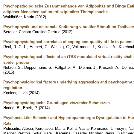
Psychopathologische Zusammenhänge von Adipositas und Binge Eatin
adipöser Menschen auf interdisziplinärer Therapiesuche
Waldbüßer, Katrin
(
2012
)
Psychophysik und neuronale Kodierung vibratiler Stimuli im Tasthaar
Bergner, Christa-Caroline Gertrud
(
2012
)
Psychophysiological correlates of coping and quality of life in patien
Real, R. G. L.
;
Herbert, C.
;
Wessig, C.
;
Volkmann, J.
;
Kuebler, A.
;
Kotchoub
Psychophysiological effects of an iTBS modulated virtual reality chall
spider phobia
Notzon, S.
;
Deppermann, S.
;
Fallgatter, A.
;
Diemer, J.
;
Kroczek, A.
;
Domsc
(
2015
)
Psychophysiological factors underlying aggression and psychopathy : 
regulation
Konicar, Lilian
(
2014
)
Psychophysiologische Grundlagen viszeraler Schmerzen
Horing, B.
;
Enck, P.
(
2014
)
Psychosis-Like Behavior and Hyperdopaminergic Dysregulation in H
Rats
Polissidis, Alexia
;
Koronaiou, Maria
;
Kollia, Vasia
;
Koronaiou, Effrosyni
;
Na
Marios
;
Vrettou, Sofia
;
Karali, Katerina
;
Casadei, Nicolas
;
Riess, Olaf
;
Sard