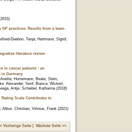
(
2015
)
 GP practices. Results from a team-
ifried-Duebon, Tanja
;
Hartmann, Sigrid
;
rative literature review
e in cancer patients : an
) in Germany
 Anette
;
Hornemann, Beate
;
Stein,
ke, Alexander
;
Senf, Bianca
;
Wickert,
leaga, Antje
;
Schieber, Katharina
(
2018
)
 Rating Scale Contributes to
n
;
Albus, Christian
;
Vitinius, Frank
(
2021
)
< Vorherige Seite |
Nächste Seite >>