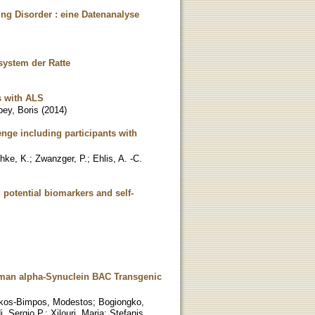
g Disorder : eine Datenanalyse
system der Ratte
ts with ALS
ey, Boris
(
2014
)
enge including participants with
hke, K.
;
Zwanzger, P.
;
Ehlis, A. -C.
potential biomarkers and self-
uman alpha-Synuclein BAC Transgenic
kos-Bimpos, Modestos
;
Bogiongko,
i, Sergio P.
;
Xilouri, Maria
;
Stefanis,