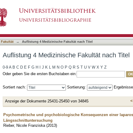
Fakultät nach Titel
asiert)
 Fakultät
→
Auflistung 4 Medizinische Fakultät nach Titel
Auflistung 4 Medizinische Fakultät nach Titel
0-9
A
B
C
D
E
F
G
H
I
J
K
L
M
N
O
P
Q
R
S
T
U
V
W
X
Y
Z
Oder geben Sie die ersten Buchstaben ein:
Sortiert nach:
Sortierung:
Ergebniss
<
Anzeige der Dokumente 25431-25450 von 34845
Psychometrische und psychobiologische Konsequenzen einer laparosk
Längsschnittuntersuchung
Rieber, Nicole Franziska
(
2013
)