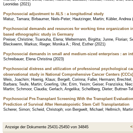
Leonidas
(
2021
)
Psychosocial adjustment to ALS : a longitudinal study
Matuz, Tamara
;
Birbaumer, Niels-Peter
;
Hautzinger, Martin
;
Kübler, Andrea
Psychosocial demands and resources for working time organization in
based ethnographic study in Germany
Preiser, Christine
;
Tsarouha, Elena
;
Weltermann, Birgitta
;
Junne, Florian
;
Se
Bleckwenn, Markus
;
Rieger, Monika A.
;
Rind, Esther
(
2021
)
Psychosocial demands in small and medium-sized enterprises : an integ
Schreibauer, Elena Christina
(
2023
)
Psychosocial distress and utilization of professional psychological car
observational study in National Comprehensive Cancer Centers (CCCs
Weis, Joachim
;
Hoenig, Klaus
;
Bergelt, Corinna
;
Faller, Hermann
;
Brechtel,
Barbara
;
Teufe, Martin
;
Goerling, Ute
;
Erim, Yesim
;
Geiser, Franziska
;
Niec
Martin
;
Schmoor, Claudia
;
Gerlach, Angelika
;
Schellberg, Dieter
;
Buttner-Te
Psychosocial Pre-Transplant Screening With the Transplant Evaluation
Prediction of Survival After Hematopoietic Stem Cell Transplantation
Scherer, Simon
;
Scheid, Christoph
;
von Bergwelt, Michael
;
Hellmich, Marti
<
Anzeige der Dokumente 25431-25450 von 34845