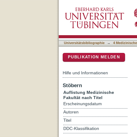
Auflistung 4 Medizinische 
DSpace Repositorium (Manakin b
Universitätsbibliographie
→
4 Medizinische
PUBLIKATION MELDEN
Hilfe und Informationen
Stöbern
Auflistung Medizinische
Fakultät nach Titel
Erscheinungsdatum
Autoren
Titel
DDC-Klassifikation