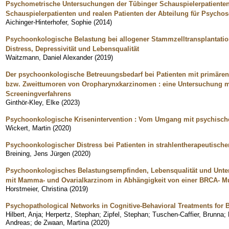
Psychometrische Untersuchungen der Tübinger Schauspielerpatienten 
Schauspielerpatienten und realen Patienten der Abteilung für Psych
Aichinger-Hinterhofer, Sophie
(
2014
)
Psychoonkologische Belastung bei allogener Stammzelltransplantation
Distress, Depressivität und Lebensqualität
Waitzmann, Daniel Alexander
(
2019
)
Der psychoonkologische Betreuungsbedarf bei Patienten mit primäre
bzw. Zweittumoren von Oropharynxkarzinomen : eine Untersuchung mit
Screeningverfahrens
Ginthör-Kley, Elke
(
2023
)
Psychoonkologische Krisenintervention : Vom Umgang mit psychisch
Wickert, Martin
(
2020
)
Psychoonkologischer Distress bei Patienten in strahlentherapeutisch
Breining, Jens Jürgen
(
2020
)
Psychoonkologisches Belastungsempfinden, Lebensqualität und Unter
mit Mamma- und Ovarialkarzinom in Abhängigkeit von einer BRCA- Mu
Horstmeier, Christina
(
2019
)
Psychopathological Networks in Cognitive-Behavioral Treatments for 
Hilbert, Anja
;
Herpertz, Stephan
;
Zipfel, Stephan
;
Tuschen-Caffier, Brunna
;
Andreas
;
de Zwaan, Martina
(
2020
)