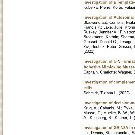
Investigation of a Templat
Kubelka, Pierre
;
Korte, Fabia
Investigation of Autosomal
Blauwendraat, Cornelis
;
Iwaki
Francis P.
;
Lake, Julie
;
Krohn
Ruskey, Jennifer A.
;
Pihlstro
Brockmann, Kathrin
;
Sharma
Grosset, Donald G.
;
Lesage,
Ziv
;
Heutink, Peter
;
Gasser,
(
2021
)
Investigation of C-N Forma
Adhesive Mimicking Musse
Capitain, Charlotte
;
Wagner, 
Investigation of complemen
cells
Schmidt, Tiziana L.
(
2022
)
Investigation of decision-m
Krug, A.
;
Cabanis, M.
;
Pyka,
Musso, F.
;
Mueller, B. W.
;
Wi
A.
;
Klingberg, S.
;
Kircher, T.
(
Investigation of GRIN2A i
Lal, Dennis
;
Steinbruecker, S