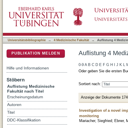
Auflistung 4 Medizinische Fakultät nach Titel
DSpace Repositorium (Manakin basiert)
Universitätsbibliographie
→
4 Medizinische Fakultät
→
Auflistung 4 Medizin
Auflistung 4 Mediz
PUBLIKATION MELDEN
0-9
A
B
C
D
E
F
G
H
I
J
K
L
Hilfe und Informationen
Oder geben Sie die ersten Bu
Stöbern
Sortiert nach:
Auflistung Medizinische
Fakultät nach Titel
Erscheinungsdatum
Anzeige der Dokumente 174
Autoren
Investigation of a novel im
Titel
monitoring
DDC-Klassifikation
Mariacher, Siegfried
;
Ebner, M