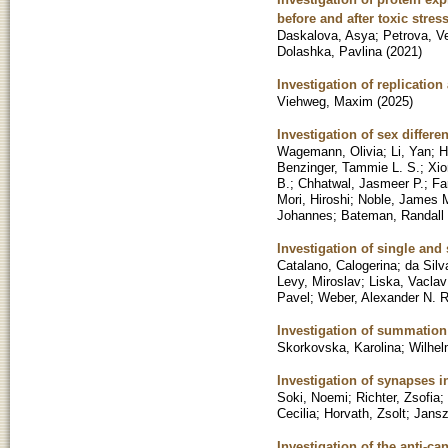
before and after toxic stres
Daskalova, Asya
;
Petrova, V
Dolashka, Pavlina
(
2021
)
Investigation of replicati
Viehweg, Maxim
(
2025
)
Investigation of sex differ
Wagemann, Olivia
;
Li, Yan
;
H
Benzinger, Tammie L. S.
;
Xio
B.
;
Chhatwal, Jasmeer P.
;
Fa
Mori, Hiroshi
;
Noble, James 
Johannes
;
Bateman, Randall 
Investigation of single and
Catalano, Calogerina
;
da Silv
Levy, Miroslav
;
Liska, Vaclav
Pavel
;
Weber, Alexander N. R
Investigation of summatio
Skorkovska, Karolina
;
Wilhel
Investigation of synapses i
Soki, Noemi
;
Richter, Zsofia
;
Cecilia
;
Horvath, Zsolt
;
Jansz
Investigation of the anti-c