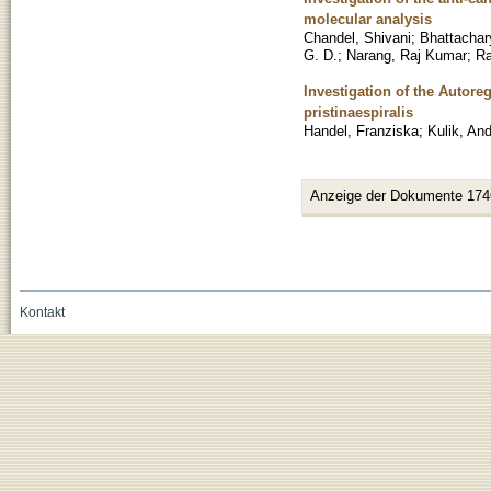
molecular analysis
Chandel, Shivani
;
Bhattachar
G. D.
;
Narang, Raj Kumar
;
Ra
Investigation of the Autor
pristinaespiralis
Handel, Franziska
;
Kulik, An
Anzeige der Dokumente 174
Kontakt