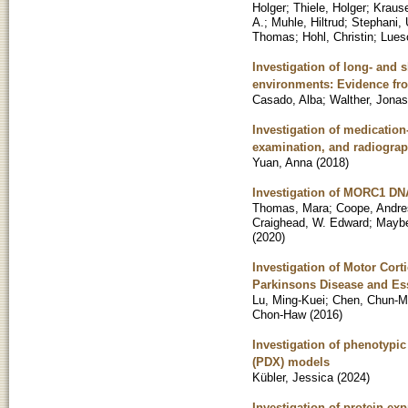
Holger
;
Thiele, Holger
;
Kraus
A.
;
Muhle, Hiltrud
;
Stephani, 
Thomas
;
Hohl, Christin
;
Luesc
Investigation of long- and 
environments: Evidence fr
Casado, Alba
;
Walther, Jonas
Investigation of medication-
examination, and radiograp
Yuan, Anna
(
2018
)
Investigation of MORC1 DNA
Thomas, Mara
;
Coope, Andr
Craighead, W. Edward
;
Maybe
(
2020
)
Investigation of Motor Corti
Parkinsons Disease and Es
Lu, Ming-Kuei
;
Chen, Chun-M
Chon-Haw
(
2016
)
Investigation of phenotypi
(PDX) models
Kübler, Jessica
(
2024
)
Investigation of protein ex