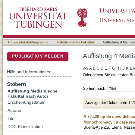
Auflistung 4 Medizinische Fakultät nach Auto
DSpace Repositorium (Manakin basiert)
Universitätsbibliographie
→
4 Medizinische Fakultät
→
Auflistung 4 Medizi
Auflistung 4 Medi
PUBLIKATION MELDEN
0-9
A
B
C
D
E
F
G
H
I
J
K
L
Hilfe und Informationen
Oder geben Sie die ersten Bu
Stöbern
Sortiert nach:
Auflistung Medizinische
Fakultät nach Autor
Erscheinungsdatum
Anzeige der Dokumente 1-2
Autoren
A 73,128 bp de novo delet
Titel
Monochromacy : a case rep
DDC-Klassifikation
Buena-Atienza, Elena
;
Nasser