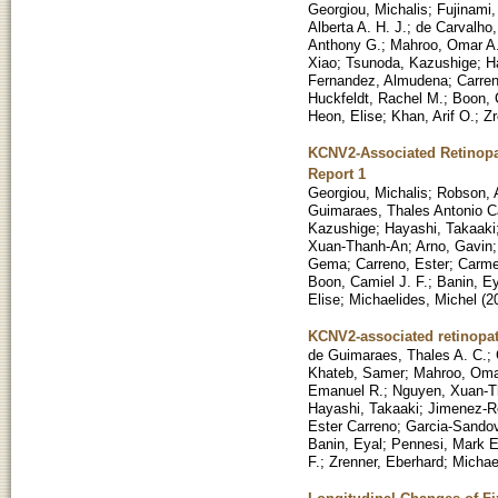
Georgiou, Michalis
;
Fujinami,
Alberta A. H. J.
;
de Carvalho
Anthony G.
;
Mahroo, Omar A
Xiao
;
Tsunoda, Kazushige
;
H
Fernandez, Almudena
;
Carren
Huckfeldt, Rachel M.
;
Boon, 
Heon, Elise
;
Khan, Arif O.
;
Zr
KCNV2-Associated Retinopa
Report 1
Georgiou, Michalis
;
Robson, 
Guimaraes, Thales Antonio C
Kazushige
;
Hayashi, Takaaki
Xuan-Thanh-An
;
Arno, Gavin
Gema
;
Carreno, Ester
;
Carme
Boon, Camiel J. F.
;
Banin, Ey
Elise
;
Michaelides, Michel
(
2
KCNV2-associated retinopat
de Guimaraes, Thales A. C.
;
Khateb, Samer
;
Mahroo, Oma
Emanuel R.
;
Nguyen, Xuan-T
Hayashi, Takaaki
;
Jimenez-R
Ester Carreno
;
Garcia-Sandov
Banin, Eyal
;
Pennesi, Mark E
F.
;
Zrenner, Eberhard
;
Michae