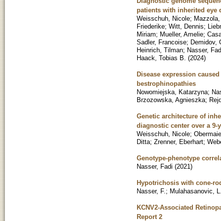
Diagnostic genome sequenci
patients with inherited eye
Weisschuh, Nicole
;
Mazzola,
Friederike
;
Witt, Dennis
;
Lieb
Miriam
;
Mueller, Amelie
;
Casa
Sadler, Francoise
;
Demidov,
Heinrich, Tilman
;
Nasser, Fad
Haack, Tobias B.
(
2024
)
Disease expression caused 
bestrophinopathies
Nowomiejska, Katarzyna
;
Nas
Brzozowska, Agnieszka
;
Rej
Genetic architecture of inh
diagnostic center over a 9-
Weisschuh, Nicole
;
Obermaier
Ditta
;
Zrenner, Eberhart
;
Webe
Genotype-phenotype correla
Nasser, Fadi
(
2021
)
Hypotrichosis with cone-rod
Nasser, F.
;
Mulahasanovic, L
KCNV2-Associated Retinopa
Report 2