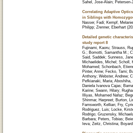
Sahel, Jose-Alain
;
Petersen-
Correlating Adaptive Optics
in Siblings with Homozygo
Nasser, Fadi
;
Kempf, Melani
Philipp
;
Zrenner, Eberhart
(
20
Detailed genetic characteris
study report 8
Fujinami, Kaoru
;
Strauss, Ru
G.
;
Bomotti, Samantha M.
;
C
Said, Saddek
;
Sunness, Jane
Michaelides, Michel
;
Scholl, 
Mohamed
;
Schonbach, Etien
Pinter, Anne
;
Fecko, Tami
;
Bu
Anthony
;
Webster, Andrew
;
C
Pefkianaki, Maria
;
Aboshiha,
Daniela Ivanova Cajas
;
Barna
Karine
;
Swann, Hilary
;
Rughan
Illiyas, Mohamed Nafaz
;
Beg
Shinmar, Harpreet
;
Burton, L
Farnsworth, Kellian
;
Fry, Cyri
Rodriguez, Luis
;
Locke, Kirst
Rodrigo
;
Gruzensky, Michael
Barbara
;
Peters, Tobias
;
Beie
Ieva
;
Zeitz, Christina
;
Boyard