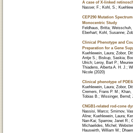
A case of X-linked retinosc
Nasser, F.
;
Kohl, S.
;
Kuehlewe
CEP290 Mutation Spectrum 
Monocentric Study
Feldhaus, Britta
;
Weisschuh, 
Eberhart
;
Kohl, Susanne
;
Zob
Clinical Phenotype and Cou
Preparation for a Gene Sup
Kuehlewein, Laura
;
Zobor, Dit
Antje S.
;
Biskup, Saskia
;
Boo
Ulrich
;
Leroy, Bart P.
;
Meunier
Thiadens, Alberta A. H. J.
;
Wi
Nicole
(
2020
)
Clinical phenotype of PDE6
Kuehlewein, Laura
;
Zobor, Dit
Cremers, Frans P. M.
;
Khan,
Tobias B.
;
Wissinger, Bernd
;
CNGB1-related rod-cone dy
Nassisi, Marco
;
Smirnov, Vas
Aline
;
Kuehlewein, Laura
;
Kem
Nan-Kai
;
Sparrow, Janet R.
;
G
Michaelides, Michel
;
Webster
Hauswirth, William W.
;
Dhaene