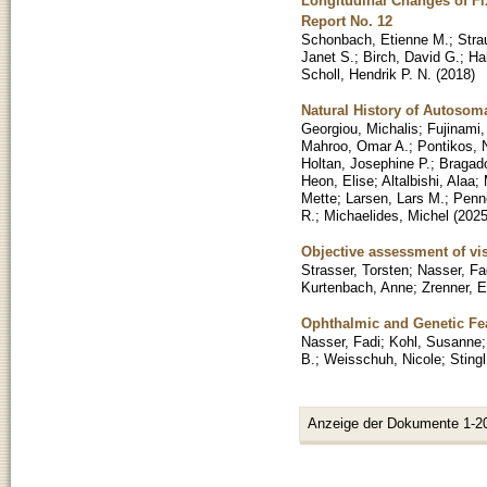
Longitudinal Changes of Fix
Report No. 12
Schonbach, Etienne M.
;
Stra
Janet S.
;
Birch, David G.
;
Ha
Scholl, Hendrik P. N.
(
2018
)
Natural History of Autosom
Georgiou, Michalis
;
Fujinami,
Mahroo, Omar A.
;
Pontikos, 
Holtan, Josephine P.
;
Bragado
Heon, Elise
;
Altalbishi, Alaa
;
Mette
;
Larsen, Lars M.
;
Penn
R.
;
Michaelides, Michel
(
202
Objective assessment of vi
Strasser, Torsten
;
Nasser, Fa
Kurtenbach, Anne
;
Zrenner, E
Ophthalmic and Genetic Fe
Nasser, Fadi
;
Kohl, Susanne
B.
;
Weisschuh, Nicole
;
Stingl
Anzeige der Dokumente 1-2