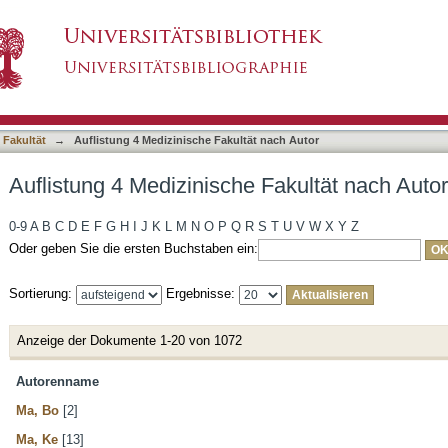
 Fakultät nach Autor
asiert)
 Fakultät
→
Auflistung 4 Medizinische Fakultät nach Autor
Auflistung 4 Medizinische Fakultät nach Autor
0-9
A
B
C
D
E
F
G
H
I
J
K
L
M
N
O
P
Q
R
S
T
U
V
W
X
Y
Z
Oder geben Sie die ersten Buchstaben ein:
Sortierung:
Ergebnisse:
Anzeige der Dokumente 1-20 von 1072
Autorenname
Ma, Bo
[2]
Ma, Ke
[13]