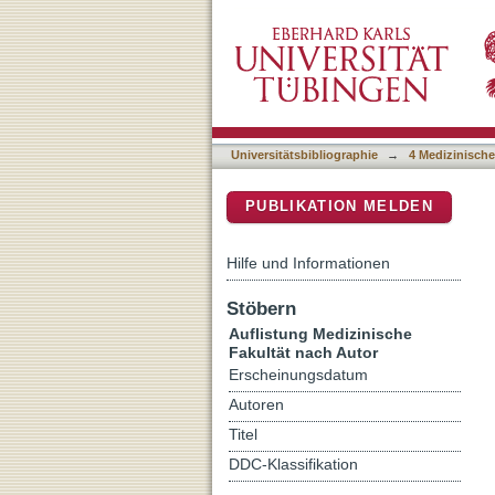
Auflistung 4 Medizinische
DSpace Repositorium (Manakin b
Universitätsbibliographie
→
4 Medizinische
PUBLIKATION MELDEN
Hilfe und Informationen
Stöbern
Auflistung Medizinische
Fakultät nach Autor
Erscheinungsdatum
Autoren
Titel
DDC-Klassifikation