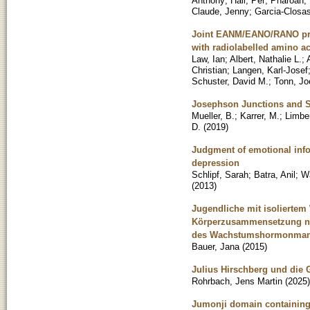
Anthony
;
Hall, Per
;
Pharoah, 
Claude, Jenny
;
Garcia-Closas
Joint EANM/EANO/RANO prac
with radiolabelled amino ac
Law, Ian
;
Albert, Nathalie L.
;
Christian
;
Langen, Karl-Josef
Schuster, David M.
;
Tonn, Jo
Josephson Junctions and S
Mueller, B.
;
Karrer, M.
;
Limber
D.
(
2019
)
Judgment of emotional info
depression
Schlipf, Sarah
;
Batra, Anil
;
Wa
(
2013
)
Jugendliche mit isolierte
Körperzusammensetzung na
des Wachstumshormonman
Bauer, Jana
(
2015
)
Julius Hirschberg und die 
Rohrbach, Jens Martin
(
2025
)
Jumonji domain containing 