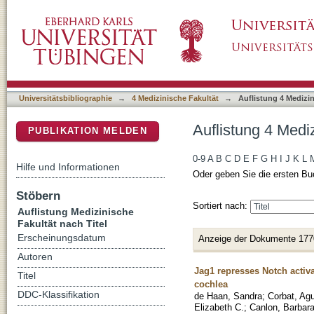
Auflistung 4 Medizinische Fakultät nach Titel
DSpace Repositorium (Manakin basiert)
Universitätsbibliographie
→
4 Medizinische Fakultät
→
Auflistung 4 Medizin
Auflistung 4 Mediz
PUBLIKATION MELDEN
0-9
A
B
C
D
E
F
G
H
I
J
K
L
Hilfe und Informationen
Oder geben Sie die ersten Bu
Stöbern
Sortiert nach:
Auflistung Medizinische
Fakultät nach Titel
Erscheinungsdatum
Anzeige der Dokumente 177
Autoren
Jag1 represses Notch activat
Titel
cochlea
DDC-Klassifikation
de Haan, Sandra
;
Corbat, Agu
Elizabeth C.
;
Canlon, Barbar