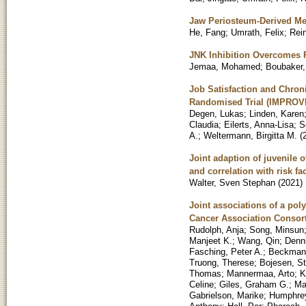
Jaw Periosteum-Derived Me
He, Fang
;
Umrath, Felix
;
Rei
JNK Inhibition Overcomes Re
Jemaa, Mohamed
;
Boubaker,
Job Satisfaction and Chroni
Randomised Trial (IMPROV
Degen, Lukas
;
Linden, Karen
Claudia
;
Eilerts, Anna-Lisa
;
S
A.
;
Weltermann, Birgitta M.
(
Joint adaption of juvenile 
and correlation with risk fa
Walter, Sven Stephan
(
2021
)
Joint associations of a poly
Cancer Association Consor
Rudolph, Anja
;
Song, Minsun
Manjeet K.
;
Wang, Qin
;
Denn
Fasching, Peter A.
;
Beckmann
Truong, Therese
;
Bojesen, St
Thomas
;
Mannermaa, Arto
;
K
Celine
;
Giles, Graham G.
;
Ma
Gabrielson, Marike
;
Humphrey