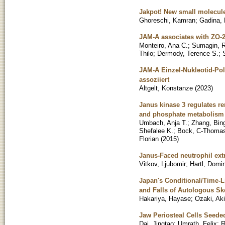
Jakpot! New small molecul
Ghoreschi, Kamran
;
Gadina,
JAM-A associates with ZO-2,
Monteiro, Ana C.
;
Sumagin, 
Thilo
;
Dermody, Terence S.
;
JAM-A Einzel-Nukleotid-Po
assoziiert
Altgelt, Konstanze
(
2023
)
Janus kinase 3 regulates re
and phosphate metabolism
Umbach, Anja T.
;
Zhang, Bin
Shefalee K.
;
Bock, C-Thoma
Florian
(
2015
)
Janus-Faced neutrophil extr
Vitkov, Ljubomir
;
Hartl, Domi
Japan's Conditional/Time-L
and Falls of Autologous Sk
Hakariya, Hayase
;
Ozaki, Aki
Jaw Periosteal Cells Seeded
Dai, Jingtao
;
Umrath, Felix
;
R