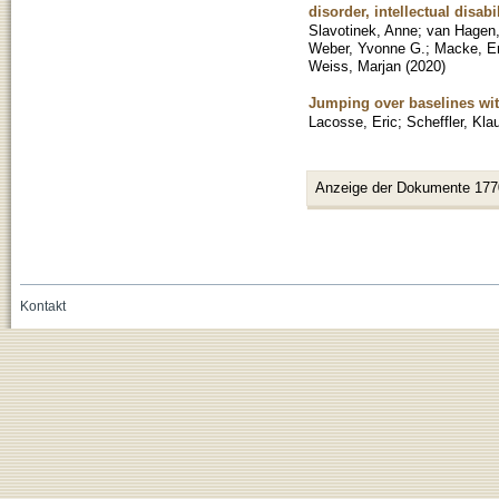
disorder, intellectual disabi
Slavotinek, Anne
;
van Hagen
Weber, Yvonne G.
;
Macke, Er
Weiss, Marjan
(
2020
)
Jumping over baselines wit
Lacosse, Eric
;
Scheffler, Kla
Anzeige der Dokumente 177
Kontakt