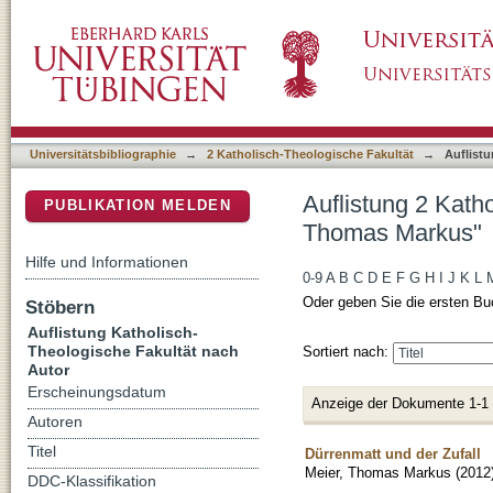
Auflistung 2 Katholisch-Theologische Fakult
DSpace Repositorium (Manakin basiert)
Universitätsbibliographie
→
2 Katholisch-Theologische Fakultät
→
Auflist
Auflistung 2 Kath
PUBLIKATION MELDEN
Thomas Markus"
Hilfe und Informationen
0-9
A
B
C
D
E
F
G
H
I
J
K
L
Oder geben Sie die ersten Bu
Stöbern
Auflistung Katholisch-
Theologische Fakultät nach
Sortiert nach:
Autor
Erscheinungsdatum
Anzeige der Dokumente 1-1
Autoren
Titel
Dürrenmatt und der Zufall
Meier, Thomas Markus
(
2012
DDC-Klassifikation