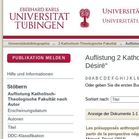
Auflistung 2 Katholisch-Theologische Fakult
DSpace Repositorium (Manakin basiert)
Universitätsbibliographie
→
2 Katholisch-Theologische Fakultät
→
Auflist
Auflistung 2 Kath
PUBLIKATION MELDEN
Désiré"
Hilfe und Informationen
0-9
A
B
C
D
E
F
G
H
I
J
K
L
Oder geben Sie die ersten Bu
Stöbern
Auflistung Katholisch-
Theologische Fakultät nach
Sortiert nach:
Autor
Erscheinungsdatum
Anzeige der Dokumente 1-1
Autoren
Titel
Les présupposés anthropolo
partir de la perspective nég
DDC-Klassifikation