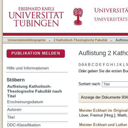
Auflistung 2 Katholisch-Theologische Fakultä
DSpace Repositorium (Manakin basiert)
Universitätsbibliographie
→
2 Katholisch-Theologische Fakultät
→
Auflistu
Auflistung 2 Kath
PUBLIKATION MELDEN
0-9
A
B
C
D
E
F
G
H
I
J
K
L
Hilfe und Informationen
Oder geben Sie die ersten Bu
Stöbern
Sortiert nach:
Auflistung Katholisch-
Theologische Fakultät nach
Titel
Anzeige der Dokumente 934
Erscheinungsdatum
Autoren
Meister Eckhart im Original
Löser, Freimut [Hrsg.]
;
Mieth,
Titel
Meister Eckhart und Luther
DDC-Klassifikation