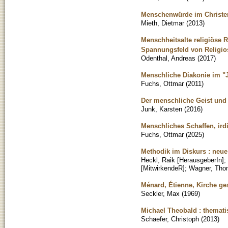
Menschenwürde im Christen
Mieth, Dietmar
(
2013
)
Menschheitsalte religiöse 
Spannungsfeld von Religiosi
Odenthal, Andreas
(
2017
)
Menschliche Diakonie im "
Fuchs, Ottmar
(
2011
)
Der menschliche Geist und 
Junk, Karsten
(
2016
)
Menschliches Schaffen, irdi
Fuchs, Ottmar
(
2025
)
Methodik im Diskurs : neue
Heckl, Raik [HerausgeberIn]
;
[MitwirkendeR]
;
Wagner, Tho
Ménard, Étienne, Kirche ge
Seckler, Max
(
1969
)
Michael Theobald : themati
Schaefer, Christoph
(
2013
)