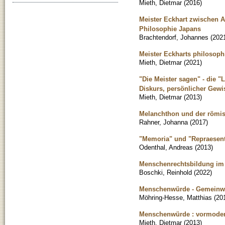
Mieth, Dietmar
(
2016
)
Meister Eckhart zwischen A
Philosophie Japans
Brachtendorf, Johannes
(
202
Meister Eckharts philosoph
Mieth, Dietmar
(
2021
)
"Die Meister sagen" - die "
Diskurs, persönlicher Gewi
Mieth, Dietmar
(
2013
)
Melanchthon und der römis
Rahner, Johanna
(
2017
)
"Memoria" und "Repraesentat
Odenthal, Andreas
(
2013
)
Menschenrechtsbildung im H
Boschki, Reinhold
(
2022
)
Menschenwürde - Gemeinwoh
Möhring-Hesse, Matthias
(
20
Menschenwürde : vormodern
Mieth, Dietmar
(
2013
)