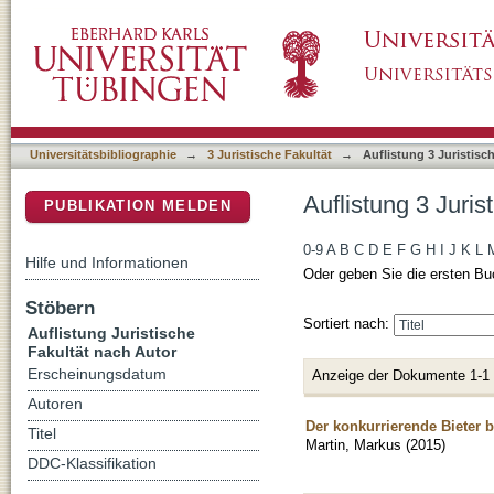
Auflistung 3 Juristische Fakultät nach Autor 
DSpace Repositorium (Manakin basiert)
Universitätsbibliographie
→
3 Juristische Fakultät
→
Auflistung 3 Juristisc
Auflistung 3 Juris
PUBLIKATION MELDEN
0-9
A
B
C
D
E
F
G
H
I
J
K
L
Hilfe und Informationen
Oder geben Sie die ersten Bu
Stöbern
Sortiert nach:
Auflistung Juristische
Fakultät nach Autor
Erscheinungsdatum
Anzeige der Dokumente 1-1
Autoren
Der konkurrierende Bieter 
Titel
Martin, Markus
(
2015
)
DDC-Klassifikation