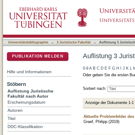
Auflistung 3 Juristische Fakultät nach Autor "
DSpace Repositorium (Manakin basiert)
Universitätsbibliographie
→
3 Juristische Fakultät
→
Auflistung 3 Juristisc
Auflistung 3 Juris
PUBLIKATION MELDEN
0-9
A
B
C
D
E
F
G
H
I
J
K
L
Hilfe und Informationen
Oder geben Sie die ersten Bu
Stöbern
Sortiert nach:
Auflistung Juristische
Fakultät nach Autor
Erscheinungsdatum
Anzeige der Dokumente 1-1
Autoren
Aktuelle Problemfelder des
Titel
Graef, Philipp
(
2019
)
DDC-Klassifikation