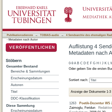
Auflistung 4 Sendearchiv des ehemaligen Rad
"Zaimoglu, Feridun"
Publikationsdienste
→
TOBIAS-audio
→
4 Sendearchiv des ehemaligen Radi
- Metadaten nach Autor
Auflistung 4 Send
VERÖFFENTLICHEN
Metadaten nach A
Stöbern
0-9
A
B
C
D
E
F
G
H
I
J
K
L
Gesamter Bestand
Oder geben Sie die ersten Bu
Bereiche & Sammlungen
Erscheinungsdatum
Sortiert nach:
Autoren
Titel
Anzeige der Dokumente 1-3
DDC-Klassifikation
1263
Poetik-Dozentur WS 
Diese Sammlung
Zaimoglu, Feridun
Redaktio
Erscheinungsdatum