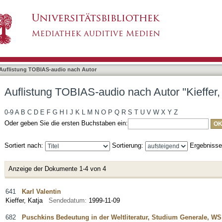
ach Autor "Kieffer, Katja"
Auflistung TOBIAS-audio nach Autor
Auflistung TOBIAS-audio nach Autor "Kieffer,
0-9
A
B
C
D
E
F
G
H
I
J
K
L
M
N
O
P
Q
R
S
T
U
V
W
X
Y
Z
Oder geben Sie die ersten Buchstaben ein:
Sortiert nach:
Sortierung:
Ergebniss
Anzeige der Dokumente 1-4 von 4
641
Karl Valentin
Kieffer, Katja
Sendedatum:
1999-11-09
682
Puschkins Bedeutung in der Weltliteratur, Studium Generale, WS