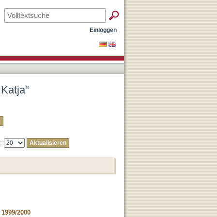
Einloggen
 Katja"
e:
 1999/2000