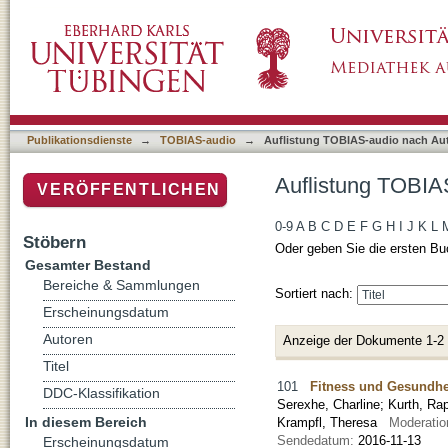
Auflistung TOBIAS-audio nach Autor "Kenne
Publikationsdienste
→
TOBIAS-audio
→
Auflistung TOBIAS-audio nach Au
Auflistung TOBIA
VERÖFFENTLICHEN
0-9
A
B
C
D
E
F
G
H
I
J
K
L
Stöbern
Oder geben Sie die ersten Bu
Gesamter Bestand
Bereiche & Sammlungen
Sortiert nach:
Erscheinungsdatum
Autoren
Anzeige der Dokumente 1-2
Titel
101
Fitness und Gesundhe
DDC-Klassifikation
Serexhe, Charline
;
Kurth, Ra
In diesem Bereich
Krampfl, Theresa
Moderatio
Sendedatum:
2016-11-13
Erscheinungsdatum