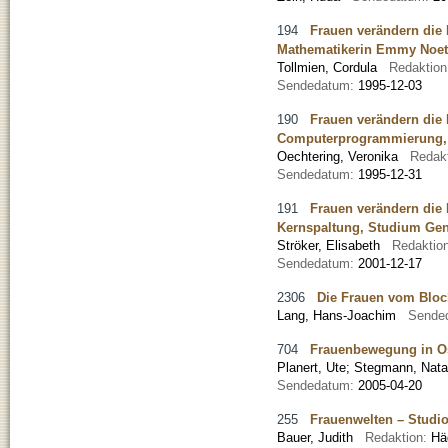
194
Frauen verändern die 
Mathematikerin Emmy Noeth
Tollmien, Cordula
Redaktio
Sendedatum:
1995-12-03
190
Frauen verändern die 
Computerprogrammierung, 
Oechtering, Veronika
Redak
Sendedatum:
1995-12-31
191
Frauen verändern die 
Kernspaltung, Studium Gen
Ströker, Elisabeth
Redaktio
Sendedatum:
2001-12-17
2306
Die Frauen vom Bloc
Lang, Hans-Joachim
Sende
704
Frauenbewegung in O
Planert, Ute
;
Stegmann, Nata
Sendedatum:
2005-04-20
255
Frauenwelten – Studio
Bauer, Judith
Redaktion:
Hä