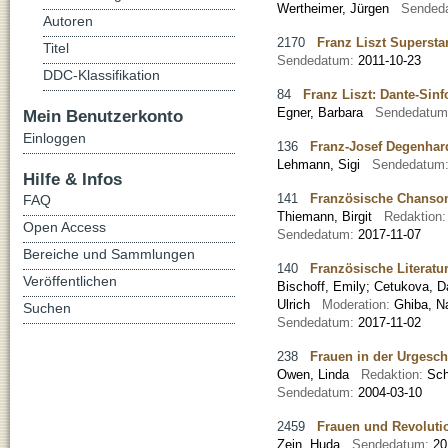
Wertheimer, Jürgen
Sended
Autoren
2170
Franz Liszt Supersta
Titel
Sendedatum:
2011-10-23
DDC-Klassifikation
84
Franz Liszt: Dante-Sinf
Egner, Barbara
Sendedatu
Mein Benutzerkonto
Einloggen
136
Franz-Josef Degenhar
Lehmann, Sigi
Sendedatum
Hilfe & Infos
141
Französische Chanso
FAQ
Thiemann, Birgit
Redaktion
Open Access
Sendedatum:
2017-11-07
Bereiche und Sammlungen
140
Französische Literatu
Veröffentlichen
Bischoff, Emily
;
Cetukova, D
Ulrich
Moderation:
Ghiba, 
Suchen
Sendedatum:
2017-11-02
238
Frauen in der Urgesch
Owen, Linda
Redaktion:
Sch
Sendedatum:
2004-03-10
2459
Frauen und Revoluti
Zein, Huda
Sendedatum:
20