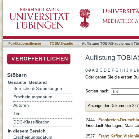
Auflistung TOBIAS-audio nach Titel
Publikationsdienste
→
TOBIAS-audio
→
Auflistung TOBIAS-audio nach Tit
Auflistung TOBIAS
VERÖFFENTLICHEN
0-9
A
B
C
D
E
F
G
H
I
J
K
L
Stöbern
Oder geben Sie die ersten Bu
Gesamter Bestand
Bereiche & Sammlungen
Sortiert nach:
Erscheinungsdatum
Autoren
Anzeige der Dokumente 327
Titel
2444
Frankreich-Deutschl
DDC-Klassifikation
Gourdault-Montagne, Maurice
In diesem Bereich
2527
Franz Kafka: Visionä
Erscheinungsdatum