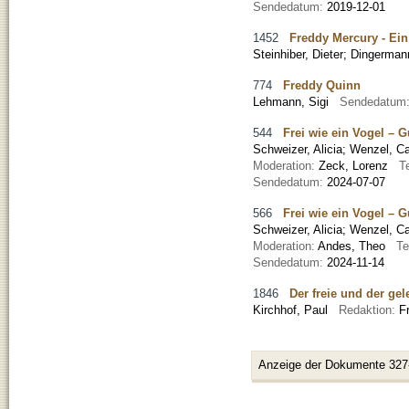
Sendedatum:
2019-12-01
1452
Freddy Mercury - Ein
Steinhiber, Dieter
;
Dingerman
774
Freddy Quinn
Lehmann, Sigi
Sendedatum
544
Frei wie ein Vogel – 
Schweizer, Alicia
;
Wenzel, Ca
Moderation:
Zeck, Lorenz
T
Sendedatum:
2024-07-07
566
Frei wie ein Vogel – 
Schweizer, Alicia
;
Wenzel, Ca
Moderation:
Andes, Theo
Te
Sendedatum:
2024-11-14
1846
Der freie und der ge
Kirchhof, Paul
Redaktion:
F
Anzeige der Dokumente 327