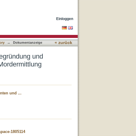
ng von Verdacht am
Einloggen
« zurück
ory
→
Dokumentanzeige
 Begründung und
Mordermittlung
ten und ...
dspace-1805114