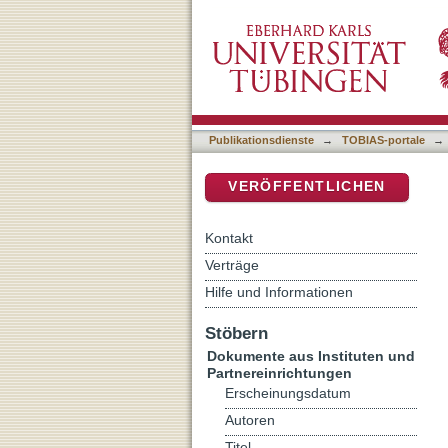
"Das stimmt doch hinten 
DSpace Repositorium (Manakin b
Beispiel einer Mordermitt
Publikationsdienste
→
TOBIAS-portale
→
VERÖFFENTLICHEN
Kontakt
Verträge
Hilfe und Informationen
Stöbern
Dokumente aus Instituten und
Partnereinrichtungen
Erscheinungsdatum
Autoren
Titel