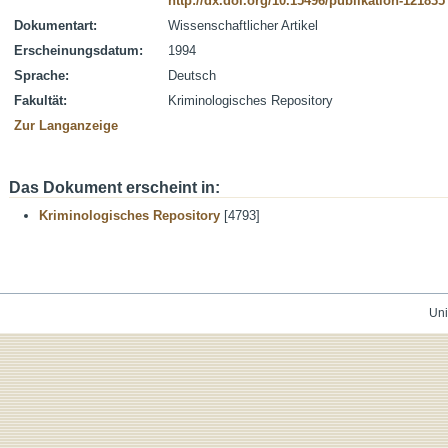
http://dx.doi.org/10.15496/publikation-121835
Dokumentart:
Wissenschaftlicher Artikel
Erscheinungsdatum:
1994
Sprache:
Deutsch
Fakultät:
Kriminologisches Repository
Zur Langanzeige
Das Dokument erscheint in:
Kriminologisches Repository
[4793]
Uni