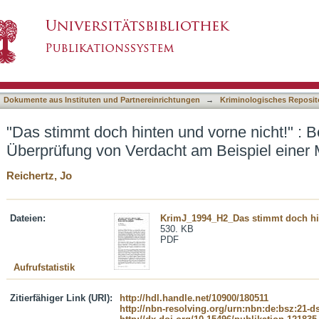
und vorne nicht!" : Begründung und Überprüfu
asiert)
lung
Dokumente aus Instituten und Partnereinrichtungen
→
Kriminologisches Reposit
"Das stimmt doch hinten und vorne nicht!" :
Überprüfung von Verdacht am Beispiel einer 
Reichertz, Jo
Dateien:
KrimJ_1994_H2_Das stimmt doch hin
530. KB
PDF
Aufrufstatistik
Zitierfähiger Link (URI):
http://hdl.handle.net/10900/180511
http://nbn-resolving.org/urn:nbn:de:bsz:21-