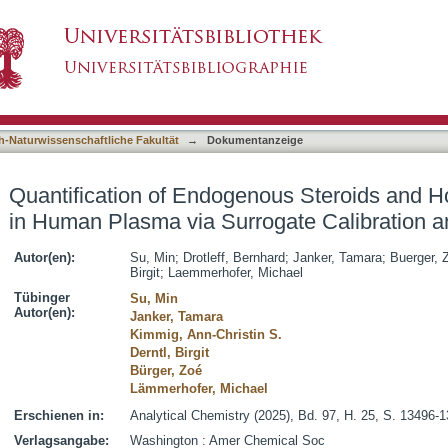
nous Steroids and Hormonal Contraceptives i
asiert)
and UHPLC-MS/MS
h-Naturwissenschaftliche Fakultät
→
Dokumentanzeige
Quantification of Endogenous Steroids and 
in Human Plasma via Surrogate Calibratio
Autor(en):
Su, Min
;
Drotleff, Bernhard
;
Janker, Tamara
;
Buerger, 
Birgit
;
Laemmerhofer, Michael
Tübinger
Su, Min
Autor(en):
Janker, Tamara
Kimmig, Ann-Christin S.
Derntl, Birgit
Bürger, Zoé
Lämmerhofer, Michael
Erschienen in:
Analytical Chemistry (2025), Bd. 97, H. 25, S. 13496-
Verlagsangabe:
Washington : Amer Chemical Soc