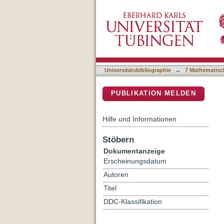
Quantification of Endoge
DSpace Repositorium (Manakin b
Surrogate Calibration 
Universitätsbibliographie
→
7 Mathematisc
PUBLIKATION MELDEN
Hilfe und Informationen
Stöbern
Dokumentanzeige
Erscheinungsdatum
Autoren
Titel
DDC-Klassifikation