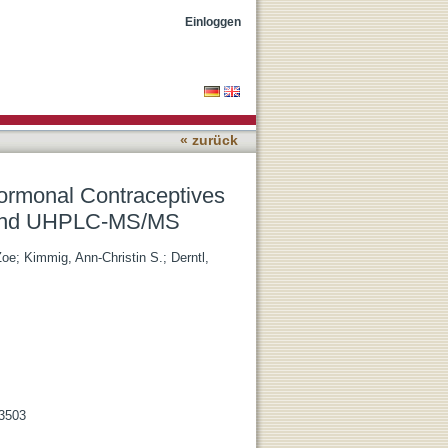
n Human Plasma via
Einloggen
« zurück
Hormonal Contraceptives
n and UHPLC-MS/MS
Zoe
;
Kimmig, Ann-Christin S.
;
Derntl,
13503